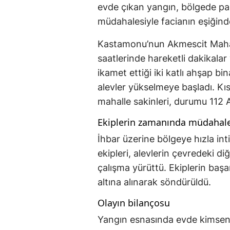
evde çıkan yangın, bölgede pa
müdahalesiyle facianın eşiğin
Kastamonu’nun Akmescit Mahal
saatlerinde hareketli dakikalar
ikamet ettiği iki katlı ahşap b
alevler yükselmeye başladı. Kı
mahalle sakinleri, durumu 112 A
Ekiplerin zamanında müdahales
İhbar üzerine bölgeye hızla in
ekipleri, alevlerin çevredeki d
çalışma yürüttü. Ekiplerin başa
altına alınarak söndürüldü.
Olayın bilançosu
Yangın esnasında evde kimseni