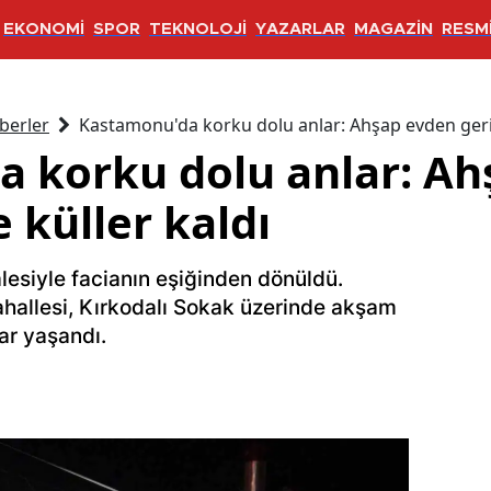
EKONOMİ
SPOR
TEKNOLOJİ
YAZARLAR
MAGAZİN
RESMİ
berler
Kastamonu'da korku dolu anlar: Ahşap evden geriy
 korku dolu anlar: Ah
 küller kaldı
esiyle facianın eşiğinden dönüldü.
allesi, Kırkodalı Sokak üzerinde akşam
ar yaşandı.