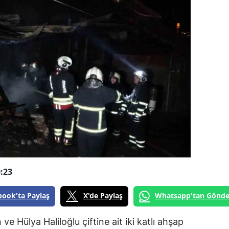
:23
book'ta Paylaş
X'de Paylaş
Whatsapp'tan Gönde
e Hülya Haliloğlu çiftine ait iki katlı ahşap