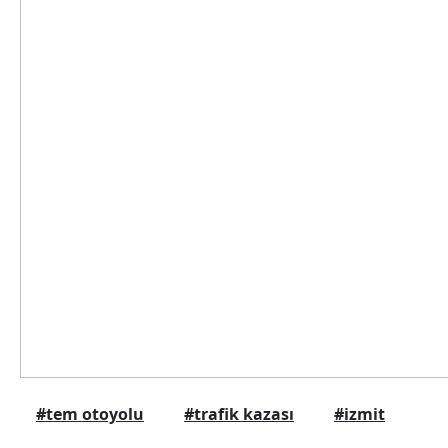
#tem otoyolu
#trafik kazası
#izmit