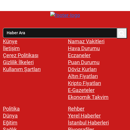
Künye
Namaz Vakitleri
İletişim
Hava Durumu
Çerez Politikası
Eczaneler
Gizlilik İlkeleri
Puan Durumu
Kullanım Şartları
Döviz Kurları
Altın Fiyatları
Kripto Fiyatları
E-Gazeteler
Ekonomik Takvim
Politika
Rehber
Dünya
Yerel Haberler
Eğitim
İstanbul Haberleri
Sağlık
Biyografiler