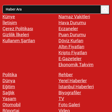
Künye
Namaz Vakitleri
İletişim
Hava Durumu
Çerez Politikası
Eczaneler
Gizlilik İlkeleri
Puan Durumu
Kullanım Şartları
Döviz Kurları
Altın Fiyatları
Kripto Fiyatları
E-Gazeteler
Ekonomik Takvim
Politika
Rehber
Dünya
Yerel Haberler
Eğitim
İstanbul Haberleri
Sağlık
Biyografiler
Yaşam
TV
Otomobil
Foto Galeri
Röportaj
Video