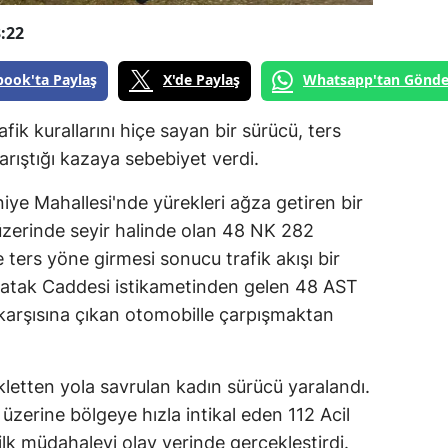
:22
book'ta Paylaş
X'de Paylaş
Whatsapp'tan Gönde
fik kurallarını hiçe sayan bir sürücü, ters
arıştığı kazaya sebebiyet verdi.
iye Mahallesi'nde yürekleri ağza getiren bir
üzerinde seyir halinde olan 48 NK 282
e ters yöne girmesi sonucu trafik akışı bir
Çatak Caddesi istikametinden gelen 48 AST
 karşısına çıkan otomobille çarpışmaktan
letten yola savrulan kadın sürücü yaralandı.
üzerine bölgeye hızla intikal eden 112 Acil
 ilk müdahaleyi olay yerinde gerçekleştirdi.