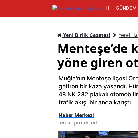
GÜNDEM
Yeni Birlik Gazetesi
Yerel Ha
Menteşe’de ku
yöne giren ot
Muğla'nın Menteşe ilçesi Orh
getiren bir kaza yaşandı. Hü
48 NK 282 plakalı otomobilin
trafik akışı bir anda karıştı.
Haber Merkezi
[email protected]