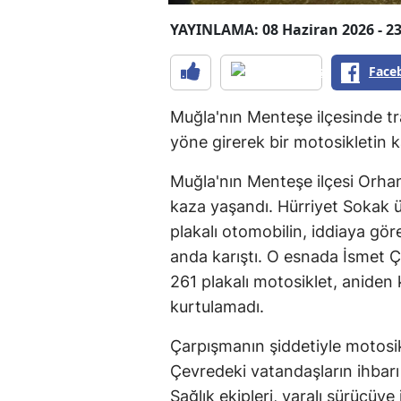
YAYINLAMA: 08 Haziran 2026 - 23
Face
Muğla'nın Menteşe ilçesinde tra
yöne girerek bir motosikletin k
Muğla'nın Menteşe ilçesi Orhan
kaza yaşandı. Hürriyet Sokak 
plakalı otomobilin, iddiaya gör
anda karıştı. O esnada İsmet 
261 plakalı motosiklet, aniden
kurtulamadı.
Çarpışmanın şiddetiyle motosik
Çevredeki vatandaşların ihbarı 
Sağlık ekipleri, yaralı sürücüye