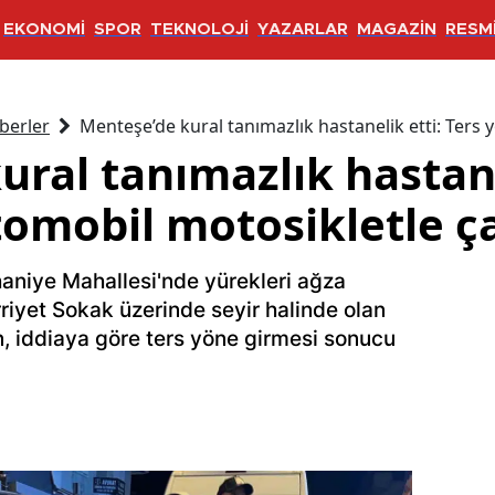
EKONOMİ
SPOR
TEKNOLOJİ
YAZARLAR
MAGAZİN
RESMİ
berler
Menteşe’de kural tanımazlık hastanelik etti: Ters 
ral tanımazlık hastane
omobil motosikletle ça
aniye Mahallesi'nde yürekleri ağza
rriyet Sokak üzerinde seyir halinde olan
, iddiaya göre ters yöne girmesi sonucu