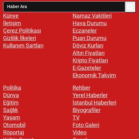
Künye
Namaz Vakitleri
İletişim
Hava Durumu
Çerez Politikası
Eczaneler
Gizlilik İlkeleri
Puan Durumu
Kullanım Şartları
Döviz Kurları
Altın Fiyatları
Kripto Fiyatları
E-Gazeteler
Ekonomik Takvim
Politika
Rehber
Dünya
Yerel Haberler
Eğitim
İstanbul Haberleri
Sağlık
Biyografiler
Yaşam
TV
Otomobil
Foto Galeri
Röportaj
Video