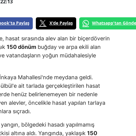
22:13
book'ta Paylaş
X'de Paylaş
Whatsapp'tan Gönde
, hasat sırasında alev alan bir biçerdöverin
şık
150 dönüm
buğday ve arpa ekili alan
 ve vatandaşların yoğun müdahalesiyle
 İnkaya Mahallesi'nde meydana geldi.
ülbül'e ait tarlada gerçekleştirilen hasat
verde henüz belirlenemeyen bir nedenle
en alevler, öncelikle hasat yapılan tarlaya
lara sıçradı.
an yangın, bölgedeki hasadı yapılmamış
kisi altına aldı. Yangında, yaklaşık
150