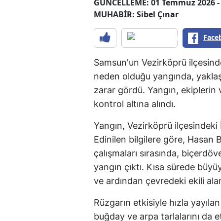
GÜNCELLEME: 01 Temmuz 2026 - 
MUHABİR: Sibel Çınar
Face
Samsun'un Vezirköprü ilçesinde
neden olduğu yangında, yakla
zarar gördü. Yangın, ekiplerin
kontrol altına alındı.
Yangın, Vezirköprü ilçesindeki
Edinilen bilgilere göre, Hasan B
çalışmaları sırasında, biçerdö
yangın çıktı. Kısa sürede büyüy
ve ardından çevredeki ekili alan
Rüzgarın etkisiyle hızla yayıl
buğday ve arpa tarlalarını da et