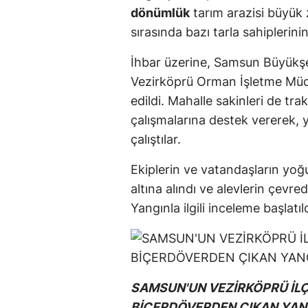
dönümlük
tarım arazisi büyük
sırasında bazı tarla sahiplerinin 
İhbar üzerine, Samsun Büyükşehi
Vezirköprü Orman İşletme Müdür
edildi. Mahalle sakinleri de tr
çalışmalarına destek vererek,
çalıştılar.
Ekiplerin ve vatandaşların yo
altına alındı ve alevlerin çevre
Yangınla ilgili inceleme başlatıld
SAMSUN'UN VEZİRKÖPRÜ İLÇ
BİÇERDÖVERDEN ÇIKAN YAN