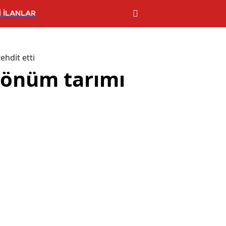
 İLANLAR
hdit etti
dönüm tarımı