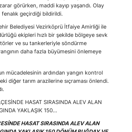
 zarar görürken, maddi kayıp yaşandı. Olay
fenalık geçirdiği bildirildi.
r Belediyesi Vezirköprü İtfaiye Amirliği ile
lüğü ekipleri hızlı bir şekilde bölgeye sevk
aktörler ve su tankerleriyle söndürme
 yangının daha fazla büyümesini önlemeye
ğun mücadelesinin ardından yangın kontrol
deki diğer tarım arazilerine sıçraması önlendi.
ı.
ESİNDE HASAT SIRASINDA ALEV ALAN
GINDA YAKLAŞIK 150 DÖNÜM BUĞDAY VE