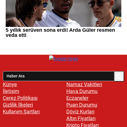
Künye
Namaz Vakitleri
İletişim
Hava Durumu
Çerez Politikası
Eczaneler
Gizlilik İlkeleri
Puan Durumu
Kullanım Şartları
Döviz Kurları
Altın Fiyatları
Kripto Fiyatları