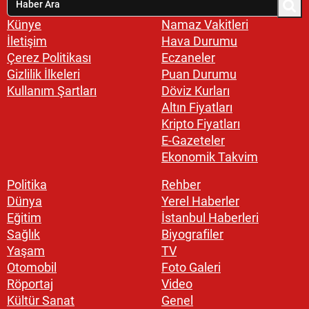
Künye
Namaz Vakitleri
İletişim
Hava Durumu
Çerez Politikası
Eczaneler
Gizlilik İlkeleri
Puan Durumu
Kullanım Şartları
Döviz Kurları
Altın Fiyatları
Kripto Fiyatları
E-Gazeteler
Ekonomik Takvim
Politika
Rehber
Dünya
Yerel Haberler
Eğitim
İstanbul Haberleri
Sağlık
Biyografiler
Yaşam
TV
Otomobil
Foto Galeri
Röportaj
Video
Kültür Sanat
Genel