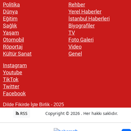
Politika
Rehber
Dünya
Yerel Haberler
Eğitim
İstanbul Haberleri
Sağlık
Biyografiler
Yaşam
TV
Otomobil
Foto Galeri
Röportaj
Video
Kültür Sanat
Genel
Instagram
Youtube
TikTok
Twitter
Facebook
Dilde Fikirde İşte Birlik - 2025
RSS
Copyright © 2026 . Her hakkı saklıdır.