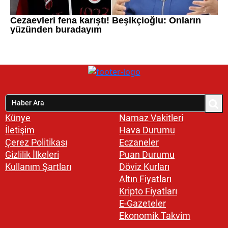
Künye
Namaz Vakitleri
İletişim
Hava Durumu
Çerez Politikası
Eczaneler
Gizlilik İlkeleri
Puan Durumu
Kullanım Şartları
Döviz Kurları
Altın Fiyatları
Kripto Fiyatları
E-Gazeteler
Ekonomik Takvim