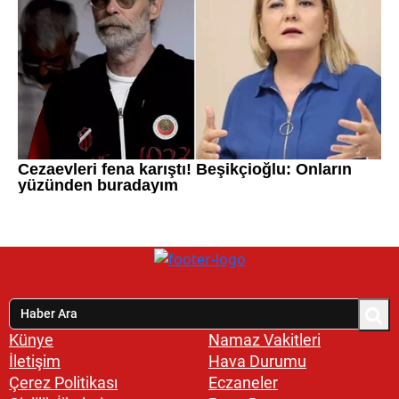
Künye
Namaz Vakitleri
İletişim
Hava Durumu
Çerez Politikası
Eczaneler