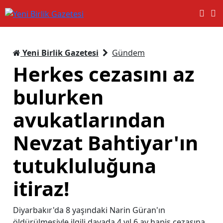
Yeni Birlik Gazetesi
Gündem
Herkes cezasını az
bulurken
avukatlarından
Nevzat Bahtiyar'ın
tutukluluğuna
itiraz!
Diyarbakır'da 8 yaşındaki Narin Güran'ın
öldürülmesiyle ilgili davada 4 yıl 6 ay hapis cezasına