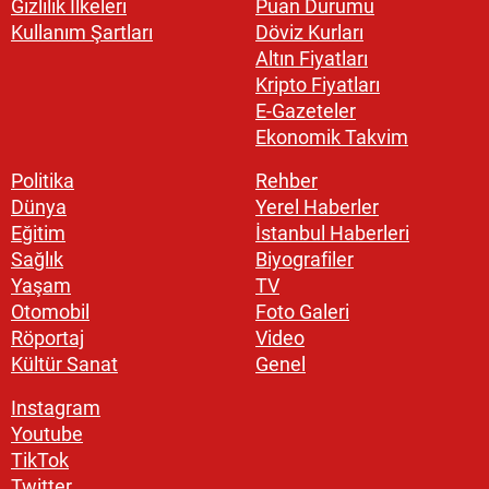
Gizlilik İlkeleri
Puan Durumu
Kullanım Şartları
Döviz Kurları
Altın Fiyatları
Kripto Fiyatları
E-Gazeteler
Ekonomik Takvim
Politika
Rehber
Dünya
Yerel Haberler
Eğitim
İstanbul Haberleri
Sağlık
Biyografiler
Yaşam
TV
Otomobil
Foto Galeri
Röportaj
Video
Kültür Sanat
Genel
Instagram
Youtube
TikTok
Twitter