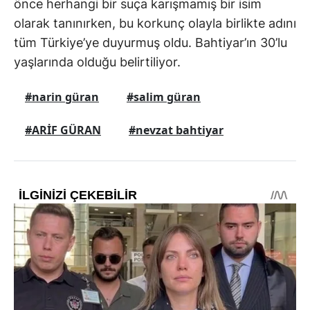
önce herhangi bir suça karışmamış bir isim
olarak tanınırken, bu korkunç olayla birlikte adını
tüm Türkiye’ye duyurmuş oldu. Bahtiyar’ın 30’lu
yaşlarında olduğu belirtiliyor.
#narin güran
#salim güran
#ARİF GÜRAN
#nevzat bahtiyar