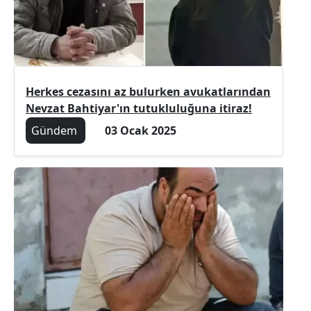
Herkes cezasını az bulurken avukatlarından
Nevzat Bahtiyar'ın tutukluluğuna itiraz!
Gündem
03 Ocak 2025