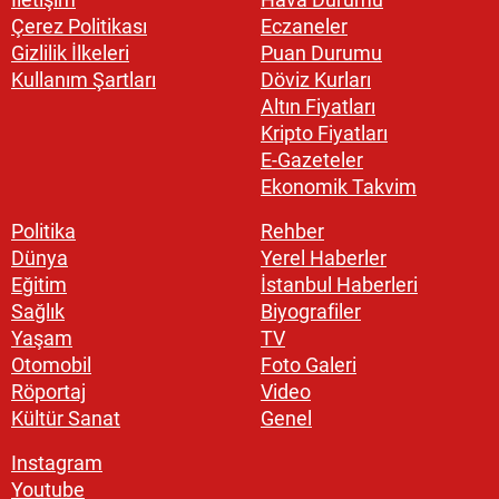
Çerez Politikası
Eczaneler
Gizlilik İlkeleri
Puan Durumu
Kullanım Şartları
Döviz Kurları
Altın Fiyatları
Kripto Fiyatları
E-Gazeteler
Ekonomik Takvim
Politika
Rehber
Dünya
Yerel Haberler
Eğitim
İstanbul Haberleri
Sağlık
Biyografiler
Yaşam
TV
Otomobil
Foto Galeri
Röportaj
Video
Kültür Sanat
Genel
Instagram
Youtube