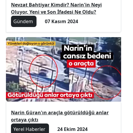
Nevzat Bahtiyar Kimdir? Narin'in Neyi
Oluyor, Yeni ve Son İfadesi Ne Oldu?
Gündem
07 Kasım 2024
Narin Güran'ın araçla götürüldüğü anlar
ortaya çıktı
Yerel Haberler
24 Ekim 2024