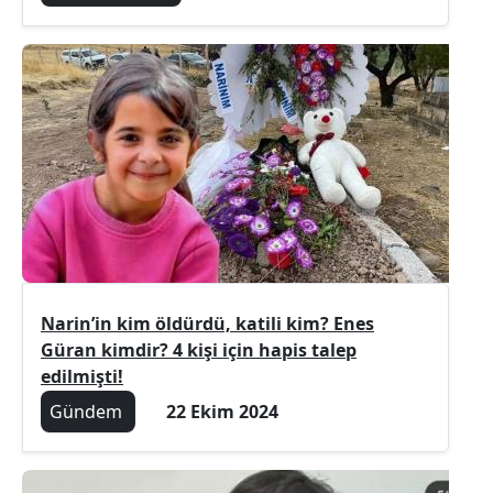
Narin’in kim öldürdü, katili kim? Enes
Güran kimdir? 4 kişi için hapis talep
edilmişti!
Gündem
22 Ekim 2024