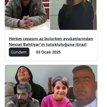
Herkes cezasını az bulurken avukatlarından
Nevzat Bahtiyar'ın tutukluluğuna itiraz!
Gündem
03 Ocak 2025