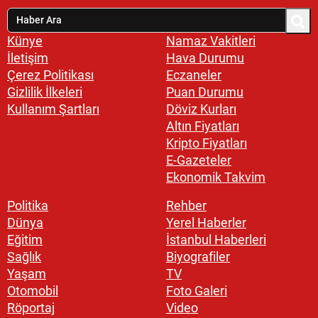
Künye
Namaz Vakitleri
İletişim
Hava Durumu
Çerez Politikası
Eczaneler
Gizlilik İlkeleri
Puan Durumu
Kullanım Şartları
Döviz Kurları
Altın Fiyatları
Kripto Fiyatları
E-Gazeteler
Ekonomik Takvim
Politika
Rehber
Dünya
Yerel Haberler
Eğitim
İstanbul Haberleri
Sağlık
Biyografiler
Yaşam
TV
Otomobil
Foto Galeri
Röportaj
Video