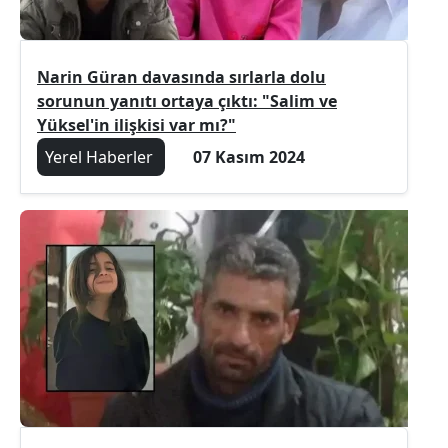
Narin Güran davasında sırlarla dolu
sorunun yanıtı ortaya çıktı: "Salim ve
Yüksel'in ilişkisi var mı?"
Yerel Haberler
07 Kasım 2024