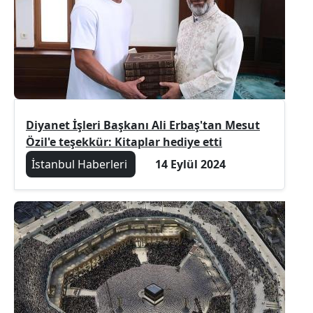
Diyanet İşleri Başkanı Ali Erbaş'tan Mesut
Özil'e teşekkür: Kitaplar hediye etti
İstanbul Haberleri
14 Eylül 2024