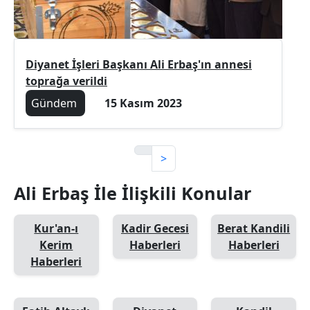
Diyanet İşleri Başkanı Ali Erbaş'ın annesi
toprağa verildi
Gündem
15 Kasım 2023
>
Ali Erbaş İle İlişkili Konular
Kur'an-ı
Kadir Gecesi
Berat Kandili
Kerim
Haberleri
Haberleri
Haberleri