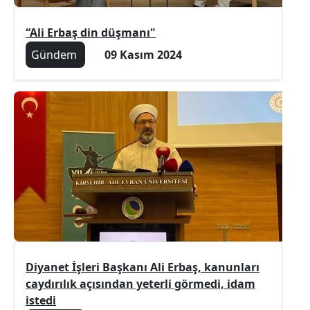
“Ali Erbaş din düşmanı"
Gündem
09 Kasım 2024
Diyanet İşleri Başkanı Ali Erbaş, kanunları
caydırılık açısından yeterli görmedi, idam
istedi