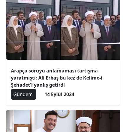
Arapça soruyu anlamaması tartışma
yaratmıştı: Ali Erbaş bu kez de Kelime-i
Şehadet'i yanlış getirdi
Gündem
14 Eylül 2024