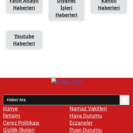
Fatih Altaylı
Diyanet
Kandil
Haberleri
İşleri
Haberleri
Haberleri
Youtube
Haberleri
Künye
Namaz Vakitleri
İletişim
Hava Durumu
Çerez Politikası
Eczaneler
Gizlilik İlkeleri
Puan Durumu