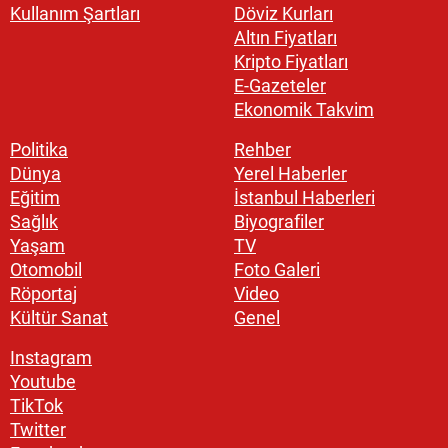
Kullanım Şartları
Döviz Kurları
Altın Fiyatları
Kripto Fiyatları
E-Gazeteler
Ekonomik Takvim
Politika
Rehber
Dünya
Yerel Haberler
Eğitim
İstanbul Haberleri
Sağlık
Biyografiler
Yaşam
TV
Otomobil
Foto Galeri
Röportaj
Video
Kültür Sanat
Genel
Instagram
Youtube
TikTok
Twitter