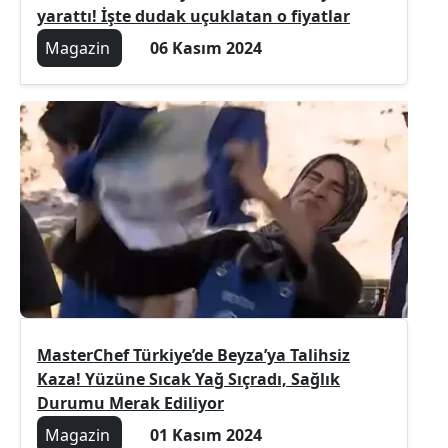
yarattı! İşte dudak uçuklatan o fiyatlar
Magazin
06 Kasım 2024
MasterChef Türkiye’de Beyza’ya Talihsiz
Kaza! Yüzüne Sıcak Yağ Sıçradı, Sağlık
Durumu Merak Ediliyor
Magazin
01 Kasım 2024