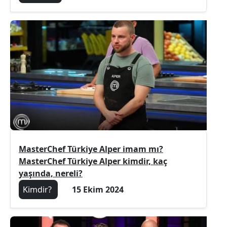
MasterChef Türkiye Alper imam mı?
MasterChef Türkiye Alper kimdir, kaç
yaşında, nereli?
Kimdir?
15 Ekim 2024