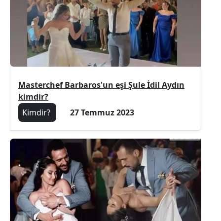
Masterchef Barbaros'un eşi Şule İdil Aydın
kimdir?
Kimdir?
27 Temmuz 2023