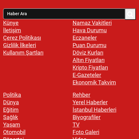
Künye
Namaz Vakitleri
İletişim
Hava Durumu
Çerez Politikası
Eczaneler
Gizlilik İlkeleri
Puan Durumu
Kullanım Şartları
Döviz Kurları
Altın Fiyatları
Kripto Fiyatları
E-Gazeteler
Ekonomik Takvim
Politika
Rehber
Dünya
Yerel Haberler
Eğitim
İstanbul Haberleri
Sağlık
Biyografiler
Yaşam
TV
Otomobil
Foto Galeri