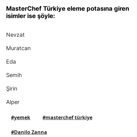
MasterChef Türkiye eleme potasına giren
isimler ise şöyle:
Nevzat
Muratcan
Eda
Semih
Şirin
Alper
#yemek
#masterchef türkiye
#Danilo Zanna