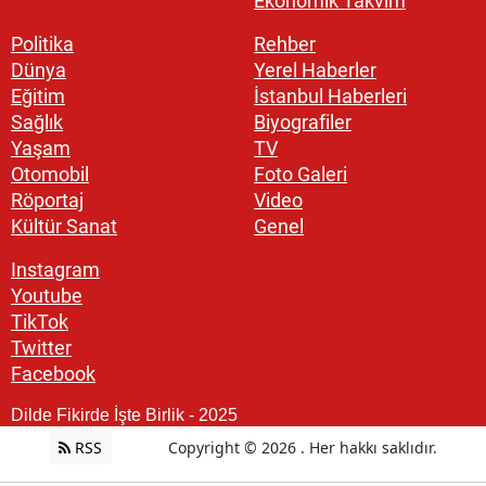
Ekonomik Takvim
Politika
Rehber
Dünya
Yerel Haberler
Eğitim
İstanbul Haberleri
Sağlık
Biyografiler
Yaşam
TV
Otomobil
Foto Galeri
Röportaj
Video
Kültür Sanat
Genel
Instagram
Youtube
TikTok
Twitter
Facebook
Dilde Fikirde İşte Birlik - 2025
RSS
Copyright © 2026 . Her hakkı saklıdır.