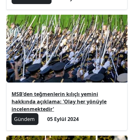
MSB'den teğmenlerin kılıçlı yemini
hakkında açıklama: 'Olay her yönüyle
incelenmektedir'
Gündem
05 Eylül 2024