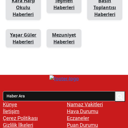
Kara Harp
Teğmen
Basın
Okulu
Haberleri
Toplantısı
Haberleri
Haberleri
Yaşar Güler
Mezuniyet
Haberleri
Haberleri
Künye
Namaz Vakitleri
İletişim
Hava Durumu
Çerez Politikası
Eczaneler
Gizlilik İlkeleri
Puan Durumu