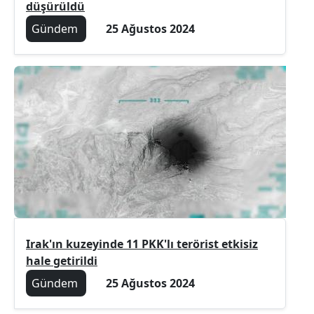
düşürüldü
Gündem
25 Ağustos 2024
Irak'ın kuzeyinde 11 PKK'lı terörist etkisiz
hale getirildi
Gündem
25 Ağustos 2024