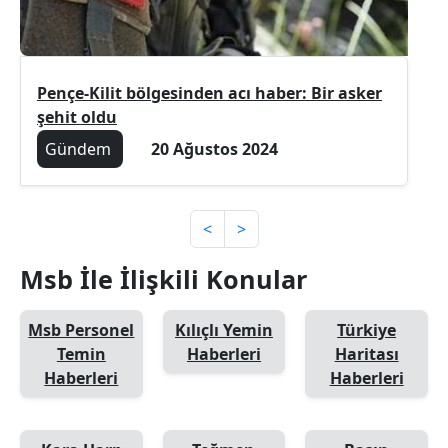
Pençe-Kilit bölgesinden acı haber: Bir asker
şehit oldu
Gündem
20 Ağustos 2024
<
>
Msb İle İlişkili Konular
Msb Personel
Kılıçlı Yemin
Türkiye
Temin
Haberleri
Haritası
Haberleri
Haberleri