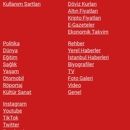
Kullanım Şartları
Döviz Kurları
Altın Fiyatları
Kripto Fiyatları
E-Gazeteler
Ekonomik Takvim
Politika
Rehber
Dünya
Yerel Haberler
Eğitim
İstanbul Haberleri
Sağlık
Biyografiler
Yaşam
TV
Otomobil
Foto Galeri
Röportaj
Video
Kültür Sanat
Genel
Instagram
Youtube
TikTok
Twitter