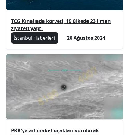
TCG Kınalıada korveti, 19 ülkede 23 liman
ziyareti yaptı
İstanbul Haberleri
26 Ağustos 2024
PKK'ya ait maket uçakları vurularak