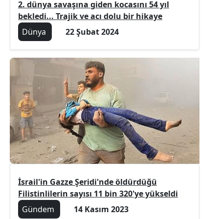
2. dünya savaşına giden kocasını 54 yıl
bekledi... Trajik ve acı dolu bir hikaye
Dünya
22 Şubat 2024
İsrail'in Gazze Şeridi'nde öldürdüğü
Filistinlilerin sayısı 11 bin 320'ye yükseldi
Gündem
14 Kasım 2023