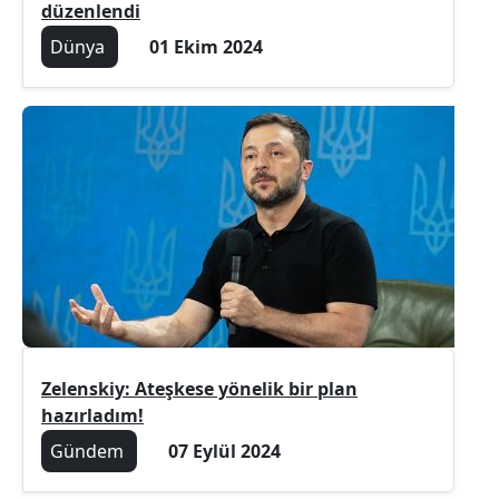
düzenlendi
Dünya
01 Ekim 2024
Zelenskiy: Ateşkese yönelik bir plan
hazırladım!
Gündem
07 Eylül 2024