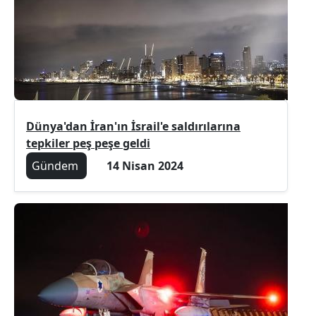
Dünya'dan İran'ın İsrail'e saldırılarına
tepkiler peş peşe geldi
Gündem
14 Nisan 2024