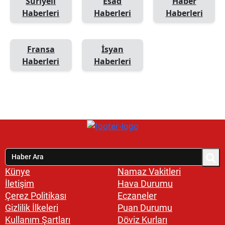
Suriyeli
Esad
Haber
Haberleri
Haberleri
Haberleri
Fransa
İsyan
Haberleri
Haberleri
Künye
Namaz Vakitleri
İletişim
Hava Durumu
Çerez Politikası
Eczaneler
Gizlilik İlkeleri
Puan Durumu
Kullanım Şartları
Döviz Kurları