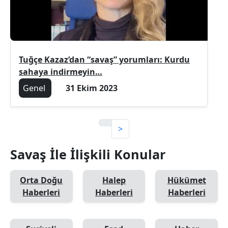
Tuğçe Kazaz’dan “savaş” yorumları: Kurdu
sahaya indirmeyin…
Genel
31 Ekim 2023
>
Savaş İle İlişkili Konular
Orta Doğu
Halep
Hükümet
Haberleri
Haberleri
Haberleri