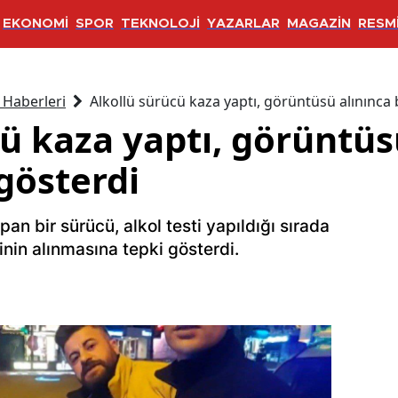
EKONOMİ
SPOR
TEKNOLOJİ
YAZARLAR
MAGAZİN
RESMİ
 Haberleri
Alkollü sürücü kaza yaptı, görüntüsü alınınca 
ü kaza yaptı, görüntüs
gösterdi
n bir sürücü, alkol testi yapıldığı sırada
nin alınmasına tepki gösterdi.