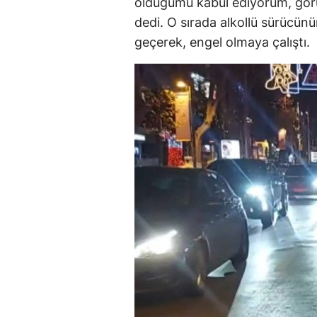
olduğumu kabul ediyorum, görü
dedi. O sırada alkollü sürücün
geçerek, engel olmaya çalıştı.