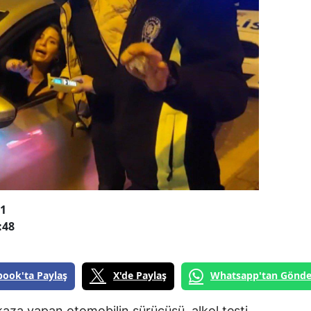
21
:48
book'ta Paylaş
X'de Paylaş
Whatsapp'tan Gönde
aza yapan otomobilin sürücüsü, alkol testi