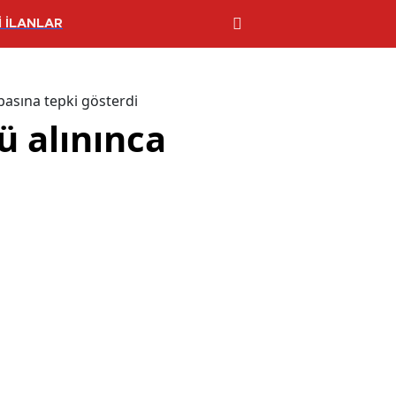
 İLANLAR
basına tepki gösterdi
ü alınınca