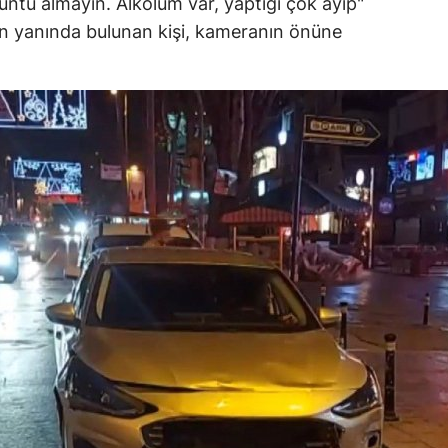
ntü almayın. Alkolüm var, yaptığı çok ayıp"
ün yanında bulunan kişi, kameranın önüne