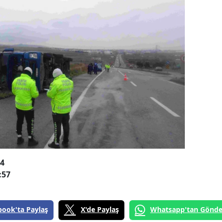
34
:57
book'ta Paylaş
X'de Paylaş
Whatsapp'tan Gönde