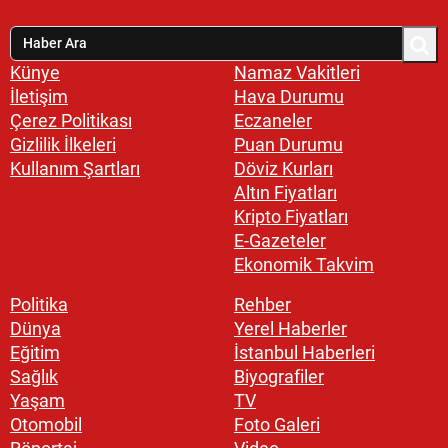
Künye
Namaz Vakitleri
İletişim
Hava Durumu
Çerez Politikası
Eczaneler
Gizlilik İlkeleri
Puan Durumu
Kullanım Şartları
Döviz Kurları
Altın Fiyatları
Kripto Fiyatları
E-Gazeteler
Ekonomik Takvim
Politika
Rehber
Dünya
Yerel Haberler
Eğitim
İstanbul Haberleri
Sağlık
Biyografiler
Yaşam
TV
Otomobil
Foto Galeri