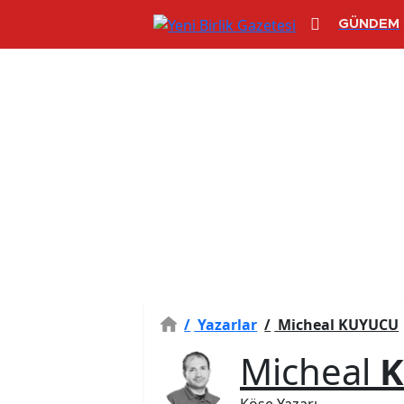
GÜNDEM
/
Yazarlar
/
Micheal KUYUCU
Micheal
Köşe Yazarı