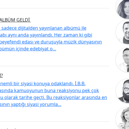
 ALBÜM GELDİ
ı sadece dijitalden yayınlanan albümü ile
abı aynı anda yayınlandı. Her zaman ki gibi
ir beyefendi edası ve duruşuyla müzik dünyasının
lbümün içinde edebiyat o...
I?
emli bir siyasi konuya odaklandı. İ.B.B.
nrasında kamuoyunun buna reaksiyonu pek çok
 olarak tarihe geçti. Bu reaksiyonlar arasında en
ının yaptığı siyasi yorumla...