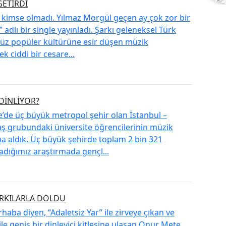
ETİRDİ
n kimse olmadı. Yılmaz Morgül geçen ay çok zor bir
 adlı bir single yayınladı. Şarkı geleneksel Türk
ümüz popüler kültürüne esir düşen müzik
k ciddi bir cesare...
DİNLİYOR?
e’de üç büyük metropol şehir olan İstanbul –
aş grubundaki üniversite öğrencilerinin müzik
ına aldık. Üç büyük şehirde toplam 2 bin 321
adığımız araştırmada gençl...
ARKILARLA DOLDU
ba diyen, “Adaletsiz Yar” ile zirveye çıkan ve
le geniş bir dinleyici kitlesine ulaşan Onur Mete,