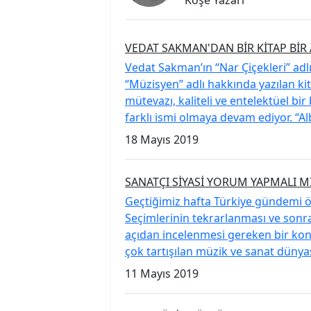
VEDAT SAKMAN'DAN BİR KİTAP BİR
Vedat Sakman’ın “Nar Çiçekleri” adl
“Müzisyen” adlı hakkında yazılan kit
mütevazı, kaliteli ve entelektüel b
farklı ismi olmaya devam ediyor. “A
18 Mayıs 2019
SANATÇI SİYASİ YORUM YAPMALI M
Geçtiğimiz hafta Türkiye gündemi ön
Seçimlerinin tekrarlanması ve so
açıdan incelenmesi gereken bir konu
çok tartışılan müzik ve sanat dünyas
11 Mayıs 2019