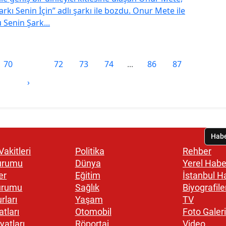
rkı Senin İçin” adlı şarkı ile bozdu. Onur Mete ile
Senin Şark...
70
71
72
73
74
...
86
87
›
akitleri
Politika
Rehber
urumu
Dünya
Yerel Habe
er
Eğitim
İstanbul H
urumu
Sağlık
Biyografile
rları
Yaşam
TV
atları
Otomobil
Foto Galeri
yatları
Röportaj
Video