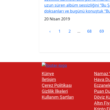
uzun süren albüm sessizliğini “Bu Şa
doksanları ve bugünü konuştuk “Bu 
20 Nisan 2019
‹
1
2
...
68
69
Künye
Namaz V
İletişim
Hava D
Çerez Politikası
Eczanel
Gizlilik İlkeleri
Puan D
Kullanım Şartları
Döviz Ku
Altın Fiy
Kripto Fi