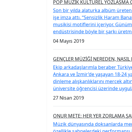
POP MÜZİK KÜLTÜREL YOZLAŞMA G
Son bir yılda alaturka albüm ürete
işe imza attı. “Sensizlik Haram Bana”
musikisi motiflerini içeriyor. Gün
endüstrisinde böyle bir şarkı üretme
04 Mayıs 2019
GENÇLER MÜZİĞİ NEREDEN, NASIL 
Ekip arkadaşlarımla beraber Türkiy
Ankara ve İzmir’de yaşayan 18-24 y
dinleme alışkanlıklarını mercek alt
üniversite öğrencisi üzerinde uygul
27 Nisan 2019
ONUR METE: HER YER ZORLAMA Ş
Müzik dünyasında doksanlarda merha
özellikle sahnelerdeki performansı i