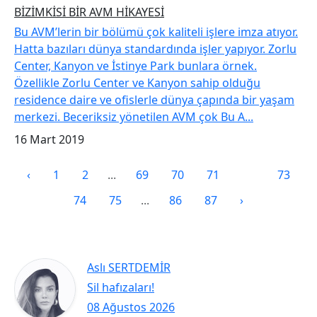
BİZİMKİSİ BİR AVM HİKAYESİ
Bu AVM’lerin bir bölümü çok kaliteli işlere imza atıyor.
Hatta bazıları dünya standardında işler yapıyor. Zorlu
Center, Kanyon ve İstinye Park bunlara örnek.
Özellikle Zorlu Center ve Kanyon sahip olduğu
residence daire ve ofislerle dünya çapında bir yaşam
merkezi. Beceriksiz yönetilen AVM çok Bu A...
16 Mart 2019
‹
1
2
...
69
70
71
72
73
74
75
...
86
87
›
Aslı SERTDEMİR
Sil hafızaları!
08 Ağustos 2026