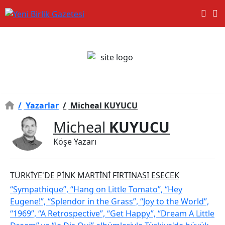
/
Yazarlar
/
Micheal KUYUCU
Micheal
KUYUCU
Köşe Yazarı
TÜRKİYE'DE PİNK MARTİNİ FIRTINASI ESECEK
“Sympathique”, “Hang on Little Tomato”, “Hey
Eugene!”, “Splendor in the Grass”, “Joy to the World”,
“1969”, “A Retrospective”, “Get Happy”, “Dream A Little