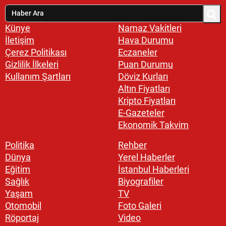
Künye
Namaz Vakitleri
İletişim
Hava Durumu
Çerez Politikası
Eczaneler
Gizlilik İlkeleri
Puan Durumu
Kullanım Şartları
Döviz Kurları
Altın Fiyatları
Kripto Fiyatları
E-Gazeteler
Ekonomik Takvim
Politika
Rehber
Dünya
Yerel Haberler
Eğitim
İstanbul Haberleri
Sağlık
Biyografiler
Yaşam
TV
Otomobil
Foto Galeri
Röportaj
Video