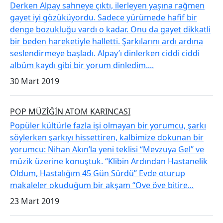
Derken Alpay sahneye çıktı, ilerleyen yaşına rağmen
gayet iyi gözüküyordu. Sadece yürümede hafif bir
denge bozukluğu vardı o kadar. Onu da gayet dikkatli
bir beden hareketiyle halletti. Şarkılarını ardı ardına
seslendirmeye başladı. Alpay’ı dinlerken ciddi ciddi
albüm kaydı gibi bir yorum dinledim....
30 Mart 2019
POP MÜZİĞİN ATOM KARINCASI
Popüler kültürle fazla işi olmayan bir yorumcu, şarkı
söylerken şarkıyı hissettiren, kalbimize dokunan bir
yorumcu: Nihan Akın’la yeni teklisi “Mevzuya Gel” ve
müzik üzerine konuştuk. “Klibin Ardından Hastanelik
Oldum, Hastalığım 45 Gün Sürdü” Evde oturup
makaleler okuduğum bir akşam “Öve öve bitire...
23 Mart 2019