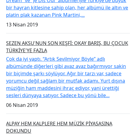
Dream” ve “Je Dis Oui” albümleriyle Türkiye'de büyük
bir hayran kitlesine sahip olan, her albümü ile altın ve
platin plak kazanan Pink Martini,...
13 Nisan 2019
SEZEN AKSU'NUN SON KEŞFİ: OKAY BARIŞ, BU ÇOCUK
TÜRKİYE'YE FAZLA
Çok da iyi yaptı. “Artık Sevilmiyor Böyle” adlı
albümünde diğerleri gibi avaz avaz bağırmıyor sakin
bir biçimde şarkı söylüyor. Ağır bir tarzı var, sadece
yorumcu değil sağlam bir mutfak adamı. Yurt dışına
müziğin ham maddesini ihraç ediyor, yani ürettiği
sesleri dünyaya satıyor. Sadece bu yönü bile...
06 Nisan 2019
ALPAY HEM KALPLERE HEM MÜZİK PİYASASINA
DOKUNDU