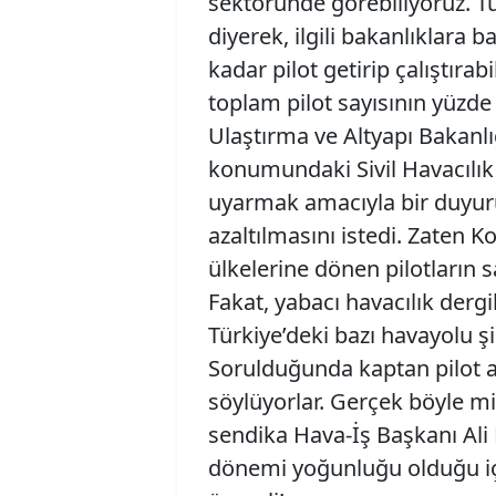
sektöründe görebiliyoruz. Tür
diyerek, ilgili bakanlıklara b
kadar pilot getirip çalıştırab
toplam pilot sayısının yüzde
Ulaştırma ve Altyapı Bakanlı
konumundaki Sivil Havacılı
uyarmak amacıyla bir duyuru
azaltılmasını istedi. Zaten 
ülkelerine dönen pilotların s
Fakat, yabacı havacılık dergi
Türkiye’deki bazı havayolu ş
Sorulduğunda kaptan pilot a
söylüyorlar. Gerçek böyle mi
sendika Hava-İş Başkanı Ali 
dönemi yoğunluğu olduğu iç