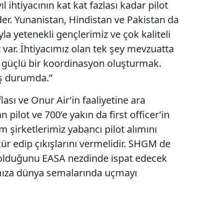
 ihtiyacının kat kat fazlası kadar pilot
eder. Yunanistan, Hindistan ve Pakistan da
yla yetenekli gençlerimiz ve çok kaliteli
z var. İhtiyacımız olan tek şey mevzuatta
e güçlü bir koordinasyon oluşturmak.
ış durumda.”
lası ve Onur Air’in faaliyetine ara
 pilot ve 700’e yakın da first officer’in
 şirketlerimiz yabancı pilot alımını
kür edip çıkışlarını vermelidir. SHGM de
si olduğunu EASA nezdinde ispat edecek
rımıza dünya semalarında uçmayı