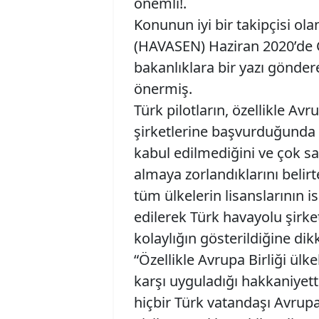
önemli!.
Konunun iyi bir takipçisi ol
(HAVASEN) Haziran 2020’de C
bakanlıklara bir yazı gönder
önermiş.
Türk pilotların, özellikle Avr
şirketlerine başvurduğunda 
kabul edilmediğini ve çok sa
almaya zorlandıklarını belir
tüm ülkelerin lisanslarının i
edilerek Türk havayolu şirket
kolaylığın gösterildiğine dikk
“Özellikle Avrupa Birliği ülke
karşı uyguladığı hakkaniyet
hiçbir Türk vatandaşı Avrupa