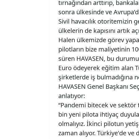
tırnağından arttırıp, bankal
sonra ülkesinde ve Avrupa’d
Sivil havacılık otoritemizin
ülkelerin de kapısını artık 
Halen ülkemizde görev yapan
pilotların bize maliyetinin 1
süren HAVASEN, bu durumun p
Euro ödeyerek eğitim alan Tü
şirketlerde iş bulmadığına 
HAVASEN Genel Başkanı Seçki
anlatıyor:
“Pandemi bitecek ve sektör 
bin yeni pilota ihtiyaç duyul
olmalıyız. İkinci pilotun yeti
zaman alıyor. Türkiye'de ve 