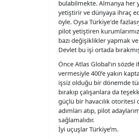
bulabilmekte. Almanya her yıl
yetiştirir ve dünyaya ihraç 
öyle. Oysa Türkiye'de fazlası
pilot yetiştiren kurumlarımı
bazı değişiklikler yapmak v
Devlet bu işi ortada bırakm
Önce Atlas Global’ın sözde if
vermesiyle 400’e yakın kaptan
işsiz olduğu bir dönemde tüm
bırakıp çalışanlara da teşek
güçlü bir havacılık otorite
adımları atıp, pilot adayla
sağlamalıdır.
İyi uçuşlar Türkiye’m.