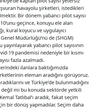
kiye’de kaptan pilot sayısı yetersiz
aşvuran havayolu şirketleri, istedikleri
ilmektir. Bir dönem yabancı pilot sayısı
 10’unu geçince, konuyu ele alan
ğı, kural koyucu ve uygulayıcı
k Genel Müdürlüğü’nü de (SHGM)
 yayınlayarak yabancı pilot sayısının
Kovid-19 pandemisi nedeniyle bir kısmı
ayısı fazla azalmadı.
lerindeki ilanlara baktığımızda
irketlerinin eleman aradığını görüyoruz.
radıklarını ve Türkiye’de bulunmadığını
 değil mi bu konuda sektörde yetkili
Kemal Tatlıbal’ı aradık, fakat seçim
in bir dönüş yapmadılar. Seçim daha