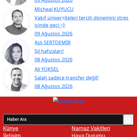
09 Ağustos 2026
Micheal KUYUCU
Vakıf üniversiteleri tercih dönemini stres
içinde geçirdi
09 Ağustos 2026
Aslı SERTDEMİR
Sil hafızaları!
08 Ağustos 2026
Ali YÜKSEL
Salah sadece transfer değil!
08 Ağustos 2026
Künye
Namaz Vakitleri
İletişim
Hava Durumu