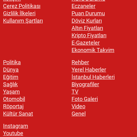
Çerez Politikası
Eczaneler
Gizlilik İlkeleri
Puan Durumu
Kullanım Şartları
Döviz Kurları
Altın Fiyatları
Kripto Fiyatları
E-Gazeteler
Ekonomik Takvim
Politika
Rehber
Dünya
Yerel Haberler
Eğitim
İstanbul Haberleri
Sağlık
Biyografiler
Yaşam
TV
Otomobil
Foto Galeri
Röportaj
Video
Kültür Sanat
Genel
Instagram
Youtube