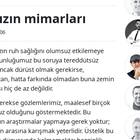
ızın mimarları
:06
ızın ruh sağlığını olumsuz etkilemeye
ğunluğumuz bu soruya tereddütsüz
 Ancak dürüst olmak gerekirse,
bozan, hatta farkında olmadan buna zemin
ı hiç de az değildir.
erekse gözlemlerimiz, maalesef birçok
suz olduğunu göstermektedir. Bu
n araştırmalar yapmaya gerek yoktur;
n arasına karışmak yeterlidir. Üstelik bu