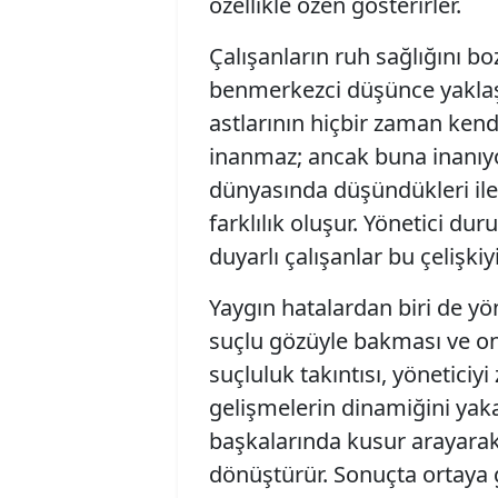
özellikle özen gösterirler.
Çalışanların ruh sağlığını bo
benmerkezci düşünce yaklaşı
astlarının hiçbir zaman kend
inanmaz; ancak buna inanıyo
dünyasında düşündükleri ile d
farklılık oluşur. Yönetici du
duyarlı çalışanlar bu çelişki
Yaygın hatalardan biri de yön
suçlu gözüyle bakması ve o
suçluluk takıntısı, yöneticiy
gelişmelerin dinamiğini yaka
başkalarında kusur arayarak 
dönüştürür. Sonuçta ortaya 