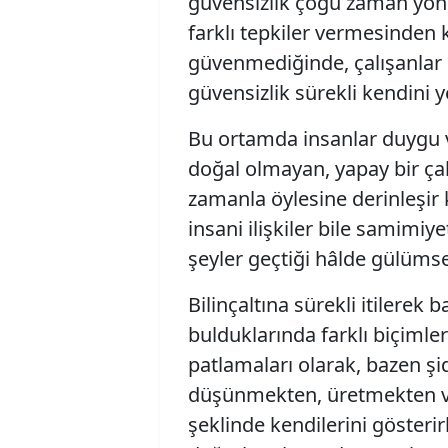
güvensizlik çoğu zaman yöne
farklı tepkiler vermesinden
güvenmediğinde, çalışanlar 
güvensizlik sürekli kendini y
Bu ortamda insanlar duygu 
doğal olmayan, yapay bir çal
zamanla öylesine derinleşir 
insani ilişkiler bile samimiy
şeyler geçtiği hâlde gülüm
Bilinçaltına sürekli itilerek 
bulduklarında farklı biçimle
patlamaları olarak, bazen şi
düşünmekten, üretmekten v
şeklinde kendilerini gösterir