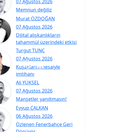
07 Ağustos 2026
Memnun değiliz
Murat ÖZDOĞAN
07 Ağustos 2026
Dijital alışkanlıkların
tahammül üzerindeki etkisi
Turgut TUNÇ
07 Ağustos 2026
Kuşakların mesaiyle
imtihanı
Ali YÜKSEL
07 Ağustos 2026
Manşetler yanıltmasın!
Eyyup ÇALKAN
06 Ağustos 2026
Özlenen Fenerbahçe Geri
Dönüyor