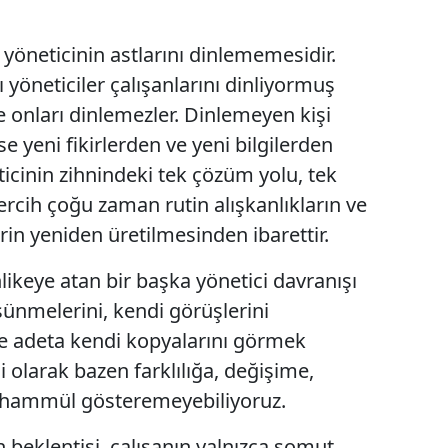
 yöneticinin astlarını dinlememesidir.
 yöneticiler çalışanlarını dinliyormuş
 onları dinlemezler. Dinlemeyen kişi
e yeni fikirlerden ve yeni bilgilerden
icinin zihnindeki tek çözüm yolu, tek
tercih çoğu zaman rutin alışkanlıkların ve
rin yeniden üretilmesinden ibarettir.
hlikeye atan bir başka yönetici davranışı
üşünmelerini, kendi görüşlerini
e adeta kendi kopyalarını görmek
ci olarak bazen farklılığa, değişime,
tahammül gösteremeyebiliyoruz.
n beklentisi, çalışanın yalnızca somut