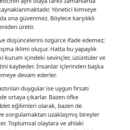
ticinin aynı olaya farklı zamanlarda
 kaynaklanmaktadır. Yönetici kimseye
da ona güvenmez. Böylece karşılıklı
eniden üretir.
ve düşüncelerini özgürce ifade edemez;
ışma iklimi oluşur. Hatta bu yapaylık
ki kurum içindeki sevinçler, üzüntüler ve
etini kaybeder. İnsanlar içlerinden başka
semeye devam ederler.
bastırılan duygular ise uygun fırsatı
rde ortaya çıkarlar. Bazen öfke
ddet eğilimleri olarak, bazen de
e sorgulamaktan uzaklaşmış bireyler
ler. Toplumsal olaylara ve ahlaki