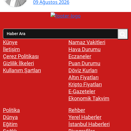
09 Ağustos 2026
Künye
Namaz Vakitleri
İletişim
Hava Durumu
Çerez Politikası
Eczaneler
Gizlilik İlkeleri
Puan Durumu
Kullanım Şartları
Döviz Kurları
Altın Fiyatları
Kripto Fiyatları
E-Gazeteler
Ekonomik Takvim
Politika
Rehber
Dünya
Yerel Haberler
Eğitim
İstanbul Haberleri