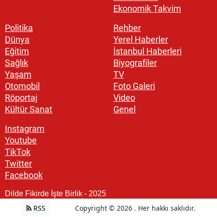
Ekonomik Takvim
Politika
Rehber
Dünya
Yerel Haberler
Eğitim
İstanbul Haberleri
Sağlık
Biyografiler
Yaşam
TV
Otomobil
Foto Galeri
Röportaj
Video
Kültür Sanat
Genel
Instagram
Youtube
TikTok
Twitter
Facebook
Dilde Fikirde İşte Birlik - 2025
RSS
Copyright © 2026 . Her hakkı saklıdır.