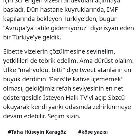
için Schengen vizesi randevuları açılmaya
başladı. Dün hastane kuyruklarında, IMF
kapılarında bekleyen Türkiye'den, bugün
"Avrupa'ya tatile gidemiyoruz" diye isyan eden
bir Türkiye'ye geldik.
Elbette vizelerin çözülmesine sevinelim,
yetkilileri de tebrik edelim. Ama dürüst olalım:
Ülke "mahvoldu, bitti" diye tweet atanların en
büyük derdinin "Paris'te kahve içememek"
olması, geldiğimiz refah seviyesinin en net
göstergesidir. İsteyen Halk TV'yi açıp Sözcü
okuyarak kendi yankı odasında zehirlenmeye
devam edebilir. Seçim sizin.
#Taha Hüseyin Karagöz
#köşe yazısı