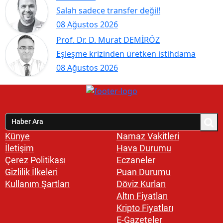
Salah sadece transfer değil!
08 Ağustos 2026
Prof. Dr. D. Murat DEMİRÖZ
Eşleşme krizinden üretken istihdama
08 Ağustos 2026
Künye
Namaz Vakitleri
İletişim
Hava Durumu
Çerez Politikası
Eczaneler
Gizlilik İlkeleri
Puan Durumu
Kullanım Şartları
Döviz Kurları
Altın Fiyatları
Kripto Fiyatları
E-Gazeteler