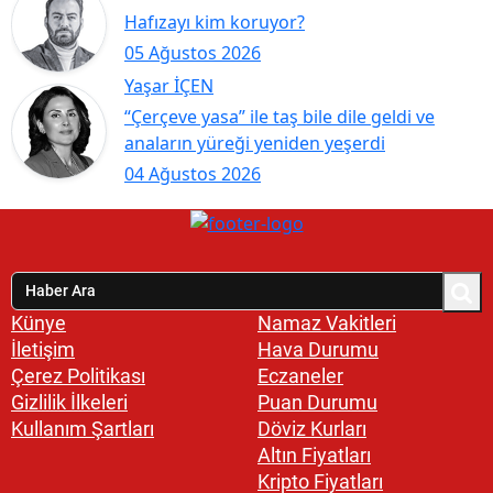
Hafızayı kim koruyor?
05 Ağustos 2026
Yaşar İÇEN
“Çerçeve yasa” ile taş bile dile geldi ve
anaların yüreği yeniden yeşerdi
04 Ağustos 2026
Künye
Namaz Vakitleri
İletişim
Hava Durumu
Çerez Politikası
Eczaneler
Gizlilik İlkeleri
Puan Durumu
Kullanım Şartları
Döviz Kurları
Altın Fiyatları
Kripto Fiyatları