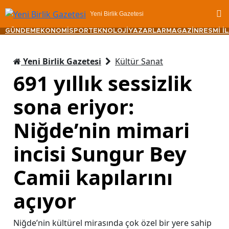
Yeni Birlik Gazetesi
GÜNDEM
EKONOMİ
SPOR
TEKNOLOJİ
YAZARLAR
MAGAZİN
RESMİ İ
Yeni Birlik Gazetesi
Kültür Sanat
691 yıllık sessizlik
sona eriyor:
Niğde’nin mimari
incisi Sungur Bey
Camii kapılarını
açıyor
Niğde’nin kültürel mirasında çok özel bir yere sahip