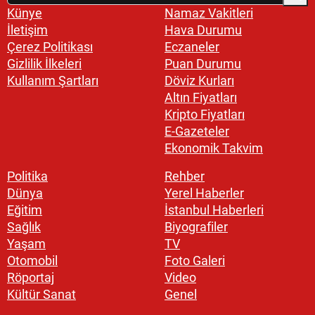
Künye
Namaz Vakitleri
İletişim
Hava Durumu
Çerez Politikası
Eczaneler
Gizlilik İlkeleri
Puan Durumu
Kullanım Şartları
Döviz Kurları
Altın Fiyatları
Kripto Fiyatları
E-Gazeteler
Ekonomik Takvim
Politika
Rehber
Dünya
Yerel Haberler
Eğitim
İstanbul Haberleri
Sağlık
Biyografiler
Yaşam
TV
Otomobil
Foto Galeri
Röportaj
Video
Kültür Sanat
Genel