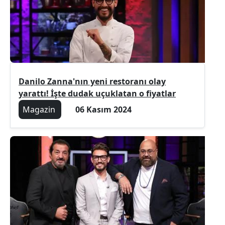
Danilo Zanna'nın yeni restoranı olay
yarattı! İşte dudak uçuklatan o fiyatlar
Magazin
06 Kasım 2024