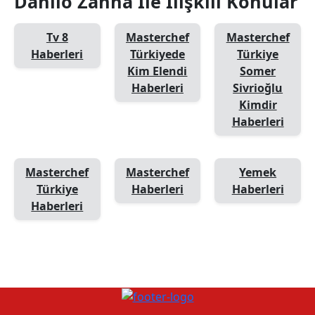
Danilo Zanna İle İlişkili Konular
Tv 8
Masterchef
Masterchef
Haberleri
Türkiyede
Türkiye
Kim Elendi
Somer
Haberleri
Sivrioğlu
Kimdir
Haberleri
Masterchef
Masterchef
Yemek
Türkiye
Haberleri
Haberleri
Haberleri