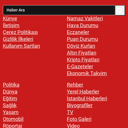
Künye
Namaz Vakitleri
İletişim
Hava Durumu
Çerez Politikası
Eczaneler
Gizlilik İlkeleri
Puan Durumu
Kullanım Şartları
Döviz Kurları
Altın Fiyatları
Kripto Fiyatları
E-Gazeteler
Ekonomik Takvim
Politika
Rehber
Dünya
Yerel Haberler
Eğitim
İstanbul Haberleri
Sağlık
Biyografiler
Yaşam
TV
Otomobil
Foto Galeri
Röportaj
Video