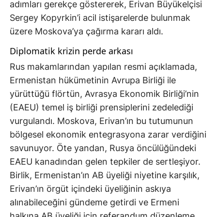
adımları gerekçe göstererek, Erivan Büyükelçisi
Sergey Kopyrkin’i acil istişarelerde bulunmak
üzere Moskova’ya çağırma kararı aldı.
Diplomatik krizin perde arkası
Rus makamlarından yapılan resmi açıklamada,
Ermenistan hükümetinin Avrupa Birliği ile
yürüttüğü flörtün, Avrasya Ekonomik Birliği’nin
(EAEU) temel iş birliği prensiplerini zedelediği
vurgulandı. Moskova, Erivan’ın bu tutumunun
bölgesel ekonomik entegrasyona zarar verdiğini
savunuyor. Öte yandan, Rusya öncülüğündeki
EAEU kanadından gelen tepkiler de sertleşiyor.
Birlik, Ermenistan’ın AB üyeliği niyetine karşılık,
Erivan’ın örgüt içindeki üyeliğinin askıya
alınabileceğini gündeme getirdi ve Ermeni
halkına AB üyeliği için referandum düzenleme