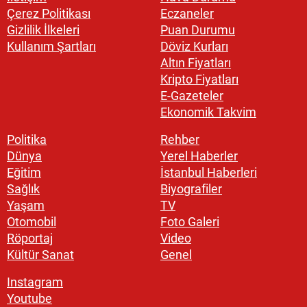
Çerez Politikası
Eczaneler
Gizlilik İlkeleri
Puan Durumu
Kullanım Şartları
Döviz Kurları
Altın Fiyatları
Kripto Fiyatları
E-Gazeteler
Ekonomik Takvim
Politika
Rehber
Dünya
Yerel Haberler
Eğitim
İstanbul Haberleri
Sağlık
Biyografiler
Yaşam
TV
Otomobil
Foto Galeri
Röportaj
Video
Kültür Sanat
Genel
Instagram
Youtube