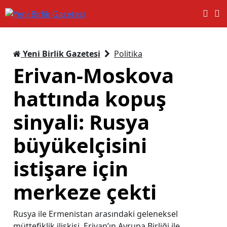
Yeni Birlik Gazetesi
Politika
Erivan-Moskova
hattında kopuş
sinyali: Rusya
büyükelçisini
istişare için
merkeze çekti
Rusya ile Ermenistan arasındaki geleneksel
müttefiklik ilişkisi, Erivan’ın Avrupa Birliği ile