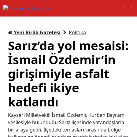
Yeni Birlik Gazetesi
Politika
Sarız’da yol mesaisi:
İsmail Özdemir’in
girişimiyle asfalt
hedefi ikiye
katlandı
Kayseri Milletvekili İsmail Özdemir, Kurban Bayramı
vesilesiyle bulunduğu Sarız ilçesinde vatandaşlarla
bir araya geldi. İlçedeki temasları sırasında bölge
halkının en önemli gündem maddelerinden biri olan