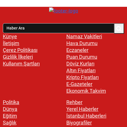
Künye
Namaz Vakitleri
İletişim
Hava Durumu
Çerez Politikası
Eczaneler
Gizlilik İlkeleri
Puan Durumu
Kullanım Şartları
Döviz Kurları
Altın Fiyatları
Kripto Fiyatları
E-Gazeteler
Ekonomik Takvim
Politika
Rehber
Dünya
Yerel Haberler
Eğitim
İstanbul Haberleri
Sağlık
Biyografiler