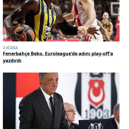
3 yıl önce
Fenerbahçe Beko, Euroleague'de adını play-off'a
yazdırdı