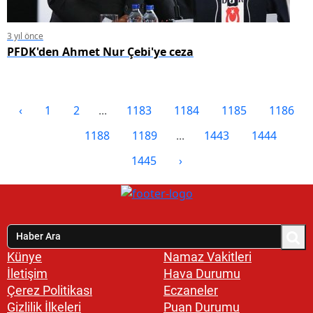
3 yıl önce
PFDK'den Ahmet Nur Çebi'ye ceza
‹
1
2
...
1183
1184
1185
1186
1187
1188
1189
...
1443
1444
1445
›
Künye
Namaz Vakitleri
İletişim
Hava Durumu
Çerez Politikası
Eczaneler
Gizlilik İlkeleri
Puan Durumu