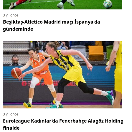
3 yıl önce
Beşiktaş-Atletico Madrid maçı İspanya'da
gündeminde
3 yıl önce
Euroleague Kadınlar’da Fenerbahçe Alagöz Holding
finalde