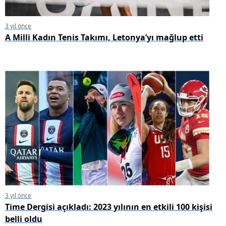
3 yıl önce
A Milli Kadın Tenis Takımı, Letonya’yı mağlup etti
3 yıl önce
Time Dergisi açıkladı: 2023 yılının en etkili 100 kişisi
belli oldu