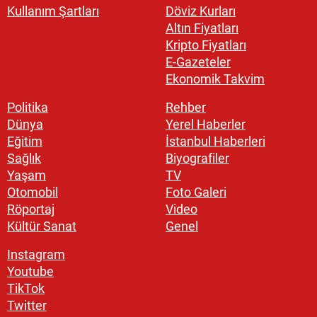
Kullanım Şartları
Döviz Kurları
Altın Fiyatları
Kripto Fiyatları
E-Gazeteler
Ekonomik Takvim
Politika
Rehber
Dünya
Yerel Haberler
Eğitim
İstanbul Haberleri
Sağlık
Biyografiler
Yaşam
TV
Otomobil
Foto Galeri
Röportaj
Video
Kültür Sanat
Genel
Instagram
Youtube
TikTok
Twitter