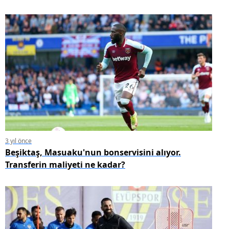
3 yıl önce
Beşiktaş, Masuaku'nun bonservisini alıyor.
Transferin maliyeti ne kadar?