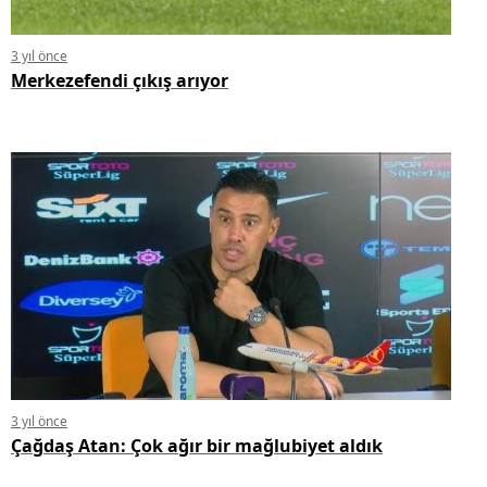
3 yıl önce
Merkezefendi çıkış arıyor
3 yıl önce
Çağdaş Atan: Çok ağır bir mağlubiyet aldık