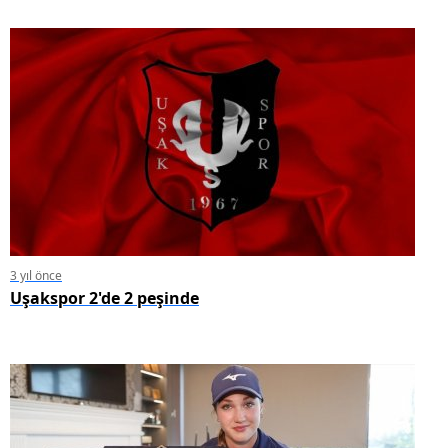
3 yıl önce
Uşakspor 2'de 2 peşinde