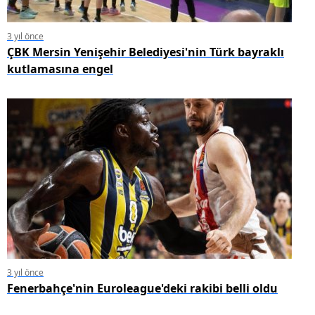
3 yıl önce
ÇBK Mersin Yenişehir Belediyesi'nin Türk bayraklı
kutlamasına engel
3 yıl önce
Fenerbahçe'nin Euroleague'deki rakibi belli oldu