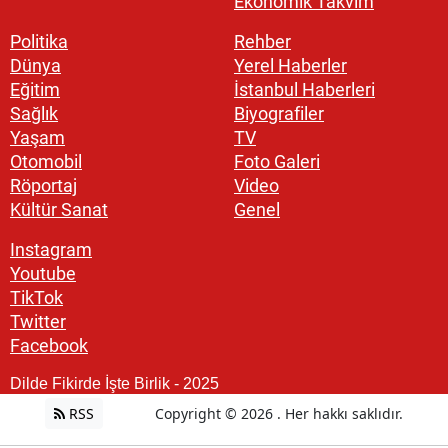
Ekonomik Takvim
Politika
Rehber
Dünya
Yerel Haberler
Eğitim
İstanbul Haberleri
Sağlık
Biyografiler
Yaşam
TV
Otomobil
Foto Galeri
Röportaj
Video
Kültür Sanat
Genel
Instagram
Youtube
TikTok
Twitter
Facebook
Dilde Fikirde İşte Birlik - 2025
RSS
Copyright © 2026 . Her hakkı saklıdır.