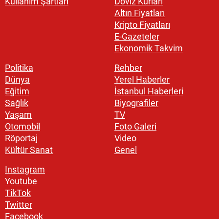
Kullanım Şartları
Döviz Kurları
Altın Fiyatları
Kripto Fiyatları
E-Gazeteler
Ekonomik Takvim
Politika
Rehber
Dünya
Yerel Haberler
Eğitim
İstanbul Haberleri
Sağlık
Biyografiler
Yaşam
TV
Otomobil
Foto Galeri
Röportaj
Video
Kültür Sanat
Genel
Instagram
Youtube
TikTok
Twitter
Facebook