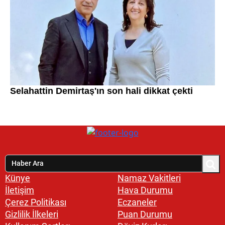
Künye
Namaz Vakitleri
İletişim
Hava Durumu
Çerez Politikası
Eczaneler
Gizlilik İlkeleri
Puan Durumu