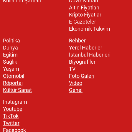
Kullanım Şartları
Döviz Kurları
Altın Fiyatları
Kripto Fiyatları
E-Gazeteler
Ekonomik Takvim
Politika
Rehber
Dünya
Yerel Haberler
Eğitim
İstanbul Haberleri
Sağlık
Biyografiler
Yaşam
TV
Otomobil
Foto Galeri
Röportaj
Video
Kültür Sanat
Genel
Instagram
Youtube
TikTok
Twitter
Facebook