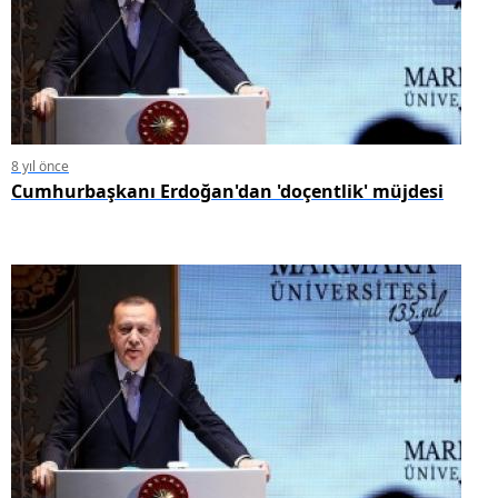
8 yıl önce
Cumhurbaşkanı Erdoğan'dan 'doçentlik' müjdesi