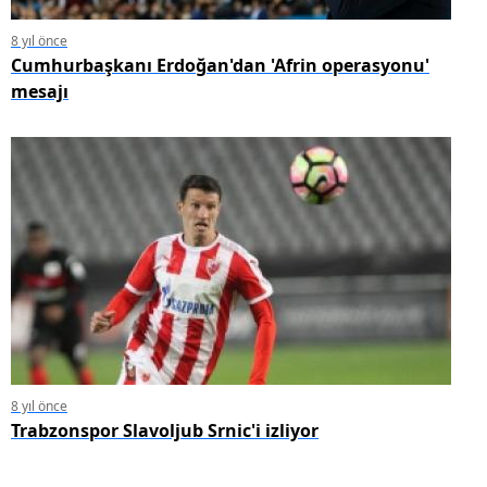
8 yıl önce
Cumhurbaşkanı Erdoğan'dan 'Afrin operasyonu'
mesajı
8 yıl önce
Trabzonspor Slavoljub Srnic'i izliyor