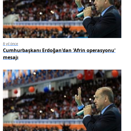
8 yıl önce
Cumhurbaşkanı Erdoğan'dan 'Afrin operasyonu'
mesajı