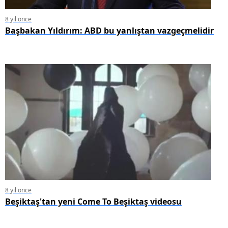
8 yıl önce
Başbakan Yıldırım: ABD bu yanlıştan vazgeçmelidir
8 yıl önce
Beşiktaş'tan yeni Come To Beşiktaş videosu