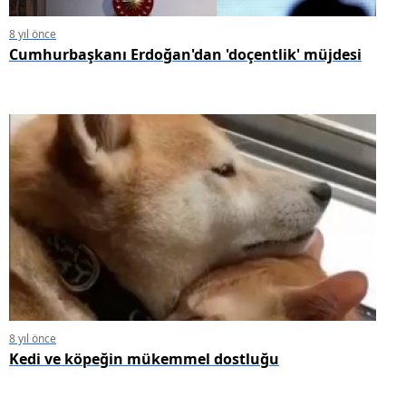
8 yıl önce
Cumhurbaşkanı Erdoğan'dan 'doçentlik' müjdesi
8 yıl önce
Kedi ve köpeğin mükemmel dostluğu