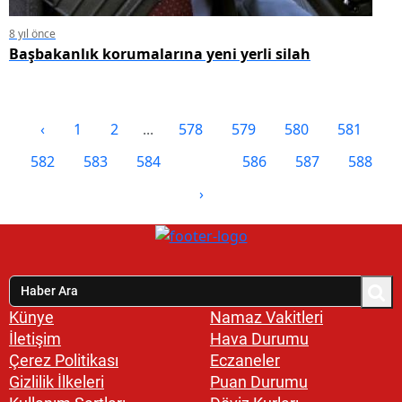
8 yıl önce
Başbakanlık korumalarına yeni yerli silah
‹
1
2
...
578
579
580
581
582
583
584
585
586
587
588
›
Künye
Namaz Vakitleri
İletişim
Hava Durumu
Çerez Politikası
Eczaneler
Gizlilik İlkeleri
Puan Durumu