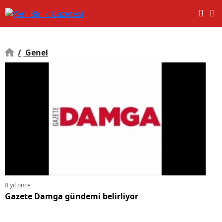
/
Genel
8 yıl önce
Gazete Damga gündemi belirliyor