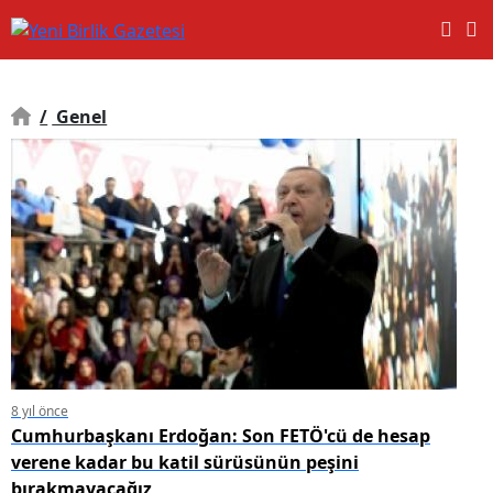
/
Genel
8 yıl önce
Cumhurbaşkanı Erdoğan: Son FETÖ'cü de hesap
verene kadar bu katil sürüsünün peşini
bırakmayacağız