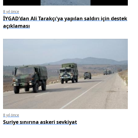
8 yıl önce
İYGAD'dan Ali Tarakçı'ya yapılan saldırı için destek
açıklaması
8 yıl önce
Suriye sınırına askeri sevkiyat