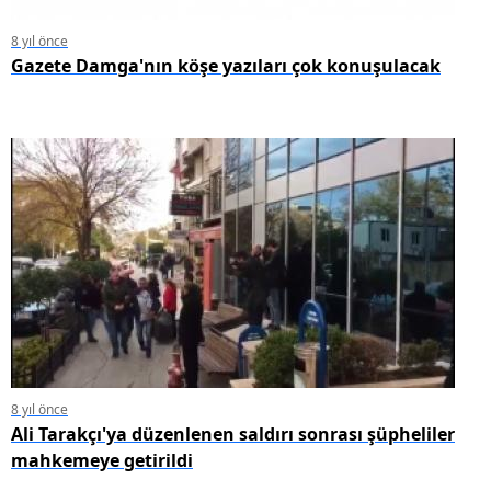
8 yıl önce
Gazete Damga'nın köşe yazıları çok konuşulacak
8 yıl önce
Ali Tarakçı'ya düzenlenen saldırı sonrası şüpheliler
mahkemeye getirildi