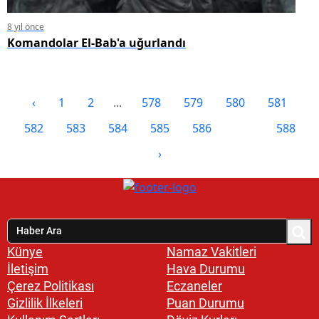
8 yıl önce
Komandolar El-Bab'a uğurlandı
‹
1
2
...
578
579
580
581
582
583
584
585
586
587
588
›
Künye
Namaz Vakitleri
İletişim
Hava Durumu
Çerez Politikası
Eczaneler
Gizlilik İlkeleri
Puan Durumu