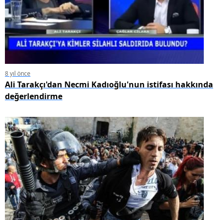
8 yıl önce
Ali Tarakçı'dan Necmi Kadıoğlu'nun istifası hakkında
değerlendirme