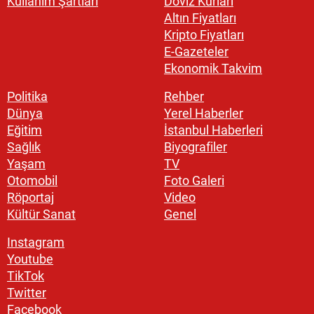
Kullanım Şartları
Döviz Kurları
Altın Fiyatları
Kripto Fiyatları
E-Gazeteler
Ekonomik Takvim
Politika
Rehber
Dünya
Yerel Haberler
Eğitim
İstanbul Haberleri
Sağlık
Biyografiler
Yaşam
TV
Otomobil
Foto Galeri
Röportaj
Video
Kültür Sanat
Genel
Instagram
Youtube
TikTok
Twitter
Facebook