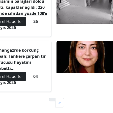
rsa’nın barajları doldu
tı, kapaklar açıldı: 220
nde sıfırdan yüzde 100’e
erel Haberler
26
yıs 2026
hangazi’de korkunç
bah: Tankere çarpan tır
rücüsü hayatını
betti...
erel Haberler
04
yıs 2026
>