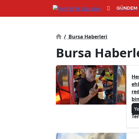
GÜNDEM
/
Bursa Haberleri
Bursa Haberl
He
ehl
re
bin
Y
Te