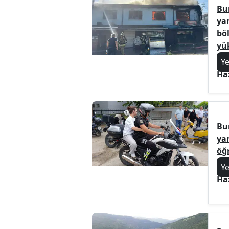
Bu
yan
bö
yü
Y
Ha
Bu
ya
öğr
Y
Ha