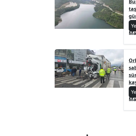
Bu
taş
gü
Y
Ma
Or
sa
sü
kay
Y
Ma