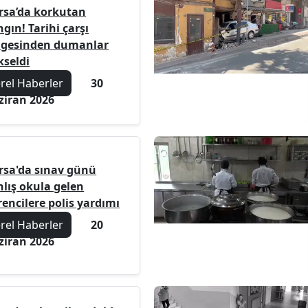
rsa’da korkutan
gın! Tarihi çarşı
lgesinden dumanlar
kseldi
erel Haberler
30
ziran 2026
rsa'da sınav günü
nlış okula gelen
encilere polis yardımı
erel Haberler
20
ziran 2026