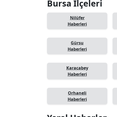
Bursa İlçeleri
Nilüfer
Haberleri
Gürsu
Haberleri
Karacabey
Haberleri
Orhaneli
Haberleri