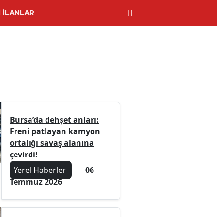
 İLANLAR
Bursa’da dehşet anları:
Freni patlayan kamyon
ortalığı savaş alanına
çevirdi!
Yerel Haberler
06
Temmuz 2026