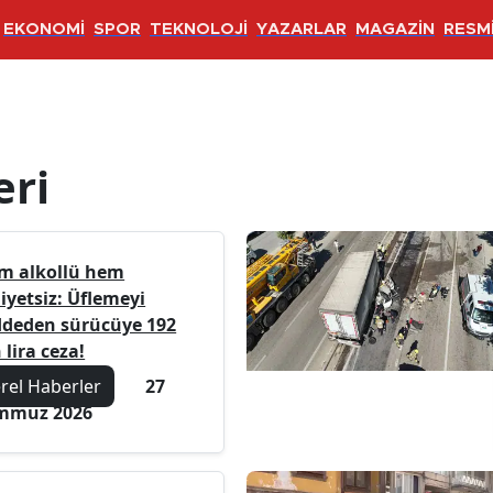
EKONOMİ
SPOR
TEKNOLOJİ
YAZARLAR
MAGAZİN
RESMİ
eri
m alkollü hem
iyetsiz: Üflemeyi
ddeden sürücüye 192
 lira ceza!
erel Haberler
27
mmuz 2026