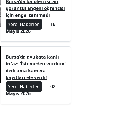
Bursa’da kalpleri ısıtan
görüntü! Engelli öğrencisi
için engel tanımadı
Yerel Haberler
16
Mayıs 2026
Bursa'da avukata kanlı
infaz: 'İstemeden vurdum'
dedi ama kamera
kayıtları ele verdi!
Yerel Haberler
02
Mayıs 2026