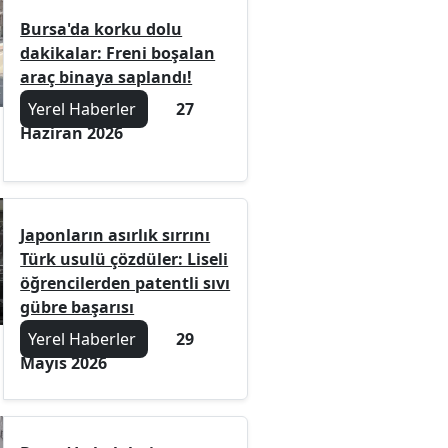
Bursa'da korku dolu
dakikalar: Freni boşalan
araç binaya saplandı!
Yerel Haberler
27
Haziran 2026
Japonların asırlık sırrını
Türk usulü çözdüler: Liseli
öğrencilerden patentli sıvı
gübre başarısı
Yerel Haberler
29
Mayıs 2026