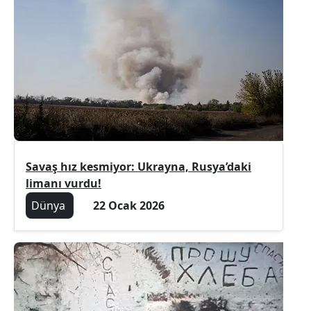
Savaş hız kesmiyor: Ukrayna, Rusya’daki
limanı vurdu!
Dünya
22 Ocak 2026