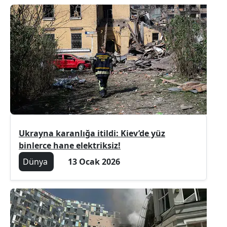
Ukrayna karanlığa itildi: Kiev’de yüz
binlerce hane elektriksiz!
Dünya
13 Ocak 2026