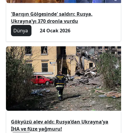
'Barışın Gölgesinde' saldırı: Rusya,
Ukrayna’yı 370 dronla vurdu
Dünya
24 Ocak 2026
Gökyüzü alev aldı: Rusya’dan Ukrayna’ya
İHA ve füze yağmuru!