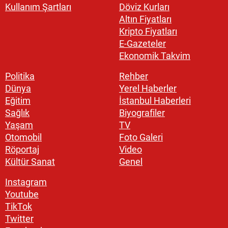
Kullanım Şartları
Döviz Kurları
Altın Fiyatları
Kripto Fiyatları
E-Gazeteler
Ekonomik Takvim
Politika
Rehber
Dünya
Yerel Haberler
Eğitim
İstanbul Haberleri
Sağlık
Biyografiler
Yaşam
TV
Otomobil
Foto Galeri
Röportaj
Video
Kültür Sanat
Genel
Instagram
Youtube
TikTok
Twitter