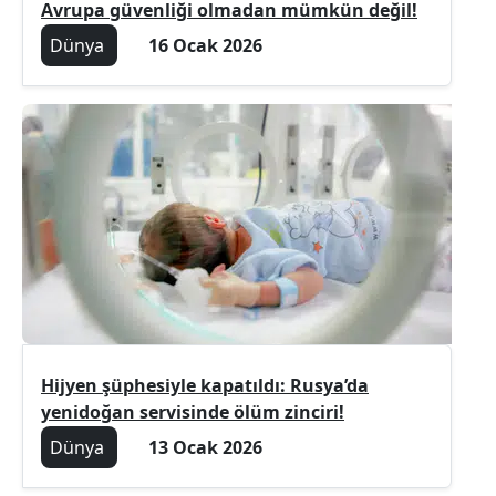
Avrupa güvenliği olmadan mümkün değil!
Dünya
16 Ocak 2026
Hijyen şüphesiyle kapatıldı: Rusya’da
yenidoğan servisinde ölüm zinciri!
Dünya
13 Ocak 2026