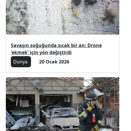
Savaşın soğuğunda sıcak bir an: Drone
'ekmek' için yön değiştirdi
Dünya
20 Ocak 2026