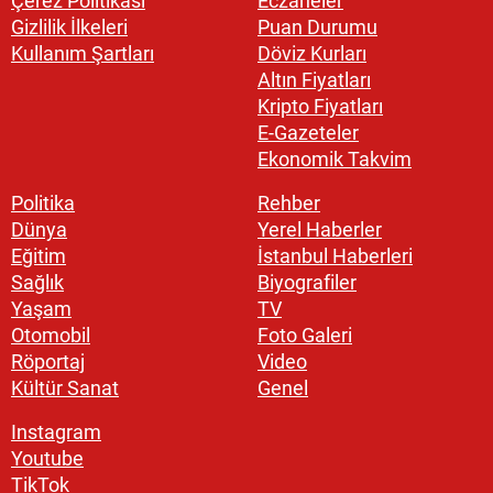
Çerez Politikası
Eczaneler
Gizlilik İlkeleri
Puan Durumu
Kullanım Şartları
Döviz Kurları
Altın Fiyatları
Kripto Fiyatları
E-Gazeteler
Ekonomik Takvim
Politika
Rehber
Dünya
Yerel Haberler
Eğitim
İstanbul Haberleri
Sağlık
Biyografiler
Yaşam
TV
Otomobil
Foto Galeri
Röportaj
Video
Kültür Sanat
Genel
Instagram
Youtube
TikTok