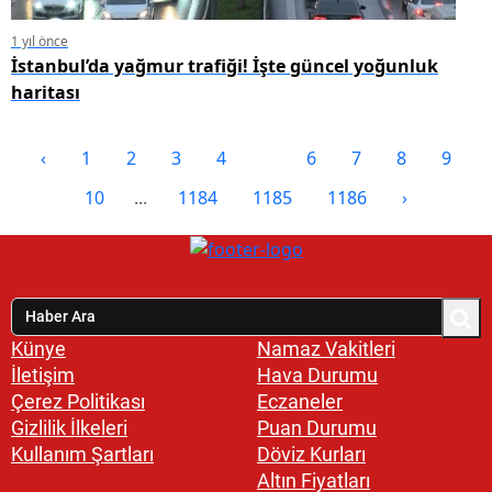
1 yıl önce
İstanbul’da yağmur trafiği! İşte güncel yoğunluk
haritası
‹
1
2
3
4
5
6
7
8
9
10
...
1184
1185
1186
›
Künye
Namaz Vakitleri
İletişim
Hava Durumu
Çerez Politikası
Eczaneler
Gizlilik İlkeleri
Puan Durumu
Kullanım Şartları
Döviz Kurları
Altın Fiyatları