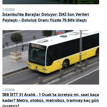
1 yıl önce
İstanbul’da Barajlar Doluyor: İSKİ Son Verileri
Paylaştı – Doluluk Oranı Yüzde 79.84’e Ulaştı
1 yıl önce
İBB İETT 31 Aralık - 1 Ocak'ta ücretsiz mi, saat kaça
kadar? Metro, otobüs, metrobüs, tramvay kaç gün
ücretsiz?