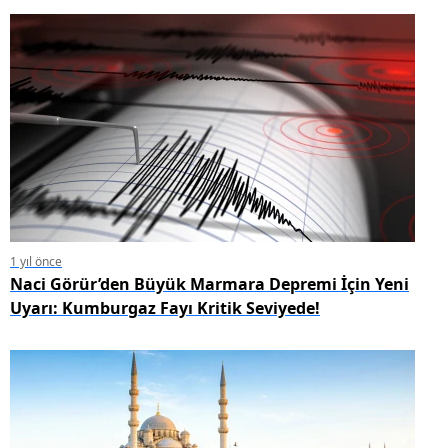
1 yıl önce
Naci Görür’den Büyük Marmara Depremi İçin Yeni
Uyarı: Kumburgaz Fayı Kritik Seviyede!