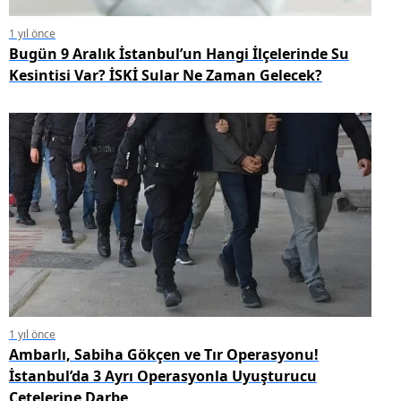
1 yıl önce
Bugün 9 Aralık İstanbul’un Hangi İlçelerinde Su
Kesintisi Var? İSKİ Sular Ne Zaman Gelecek?
1 yıl önce
Ambarlı, Sabiha Gökçen ve Tır Operasyonu!
İstanbul’da 3 Ayrı Operasyonla Uyuşturucu
Çetelerine Darbe