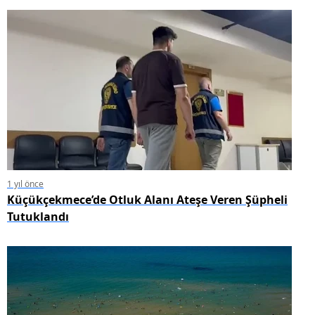
1 yıl önce
Küçükçekmece’de Otluk Alanı Ateşe Veren Şüpheli
Tutuklandı