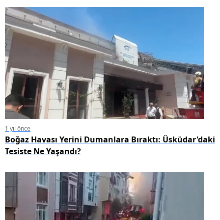
1 yıl önce
Boğaz Havası Yerini Dumanlara Bıraktı: Üsküdar'daki
Tesiste Ne Yaşandı?