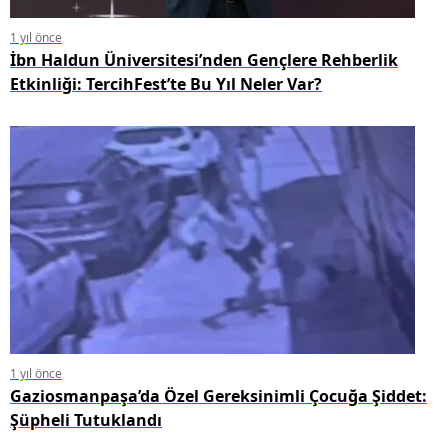
1 yıl önce
İbn Haldun Üniversitesi’nden Gençlere Rehberlik
Etkinliği: TercihFest’te Bu Yıl Neler Var?
1 yıl önce
Gaziosmanpaşa’da Özel Gereksinimli Çocuğa Şiddet:
Şüpheli Tutuklandı