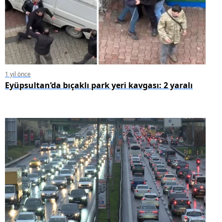
1 yıl önce
Eyüpsultan’da bıçaklı park yeri kavgası: 2 yaralı