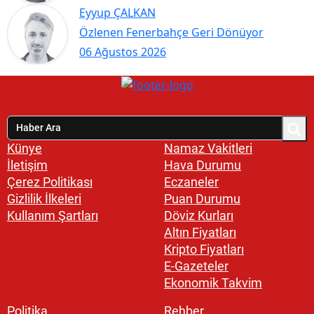
Eyyup ÇALKAN
Özlenen Fenerbahçe Geri Dönüyor
06 Ağustos 2026
Künye
Namaz Vakitleri
İletişim
Hava Durumu
Çerez Politikası
Eczaneler
Gizlilik İlkeleri
Puan Durumu
Kullanım Şartları
Döviz Kurları
Altın Fiyatları
Kripto Fiyatları
E-Gazeteler
Ekonomik Takvim
Politika
Rehber