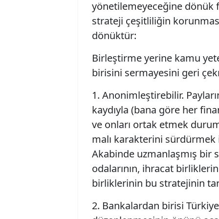
yönetilemeyeceğine dönük fiki
strateji çeşitliliğin korunma
dönüktür:
Birleştirme yerine kamu yet
birisini sermayesini geri çe
1. Anonimleştirebilir. Payl
kaydıyla (bana göre her fina
ve onları ortak etmek durum
malı karakterini sürdürmek iyi
Akabinde uzmanlaşmış bir sek
odalarının, ihracat birlikler
birliklerinin bu stratejinin ta
2. Bankalardan birisi Türkiy