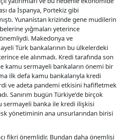
çlı yatırımları ve bu nedenle ekonomide
sı da İspanya, Portekiz gibi
mıştı. Yunanistan krizinde gene mudilerin
ubelerine yığmaları yeterince
a önemliydi. Makedonya ve
eli Türk bankalarının bu ülkelerdeki
terince ele alınmadı. Kredi tarafında son
 kamu sermayeli bankaların önemi bir
ma ilk defa kamu bankalarıyla kredi
irdi ve adeta pandemi etkisini hafifletmek
adı. Sanırım bugün Türkiye’de birçok
sermayeli banka ile kredi ilişkisi
risk yönetiminin ana unsurlarından birisi
cı fikri önemlidir. Bundan daha önemlisi