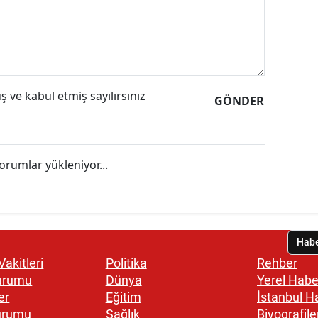
 ve kabul etmiş sayılırsınız
GÖNDER
orumlar yükleniyor...
akitleri
Politika
Rehber
urumu
Dünya
Yerel Habe
er
Eğitim
İstanbul H
urumu
Sağlık
Biyografile