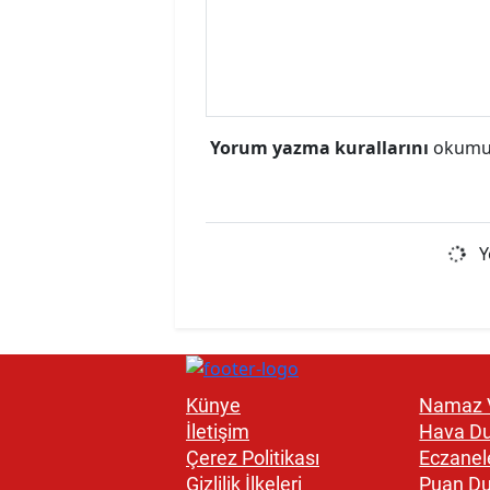
Yorum yazma kurallarını
okumuş
Y
Künye
Namaz V
İletişim
Hava D
Çerez Politikası
Eczanel
Gizlilik İlkeleri
Puan D