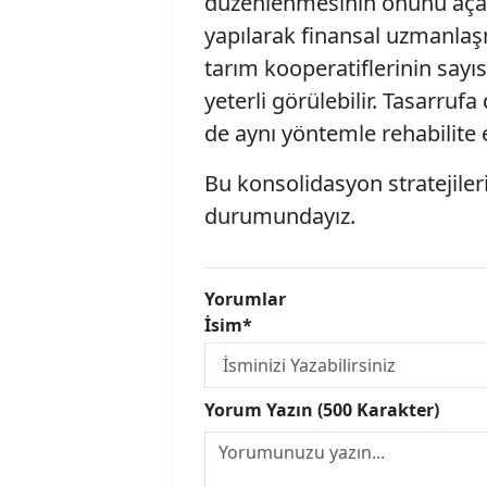
düzenlenmesinin önünü açac
yapılarak finansal uzmanlaş
tarım kooperatiflerinin say
yeterli görülebilir. Tasarrufa 
de aynı yöntemle rehabilite ed
Bu konsolidasyon stratejiler
durumundayız.
Yorumlar
İsim*
Yorum Yazın (500 Karakter)