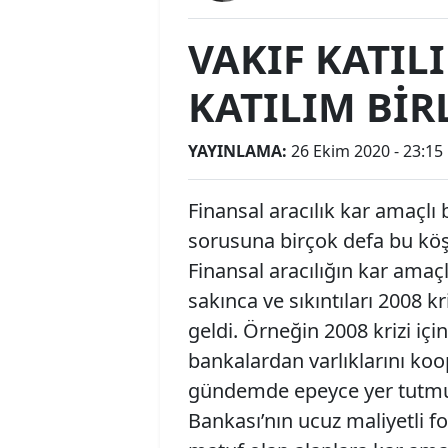
VAKIF KATIL
KATILIM BİR
YAYINLAMA:
26 Ekim 2020 - 23:15
Finansal aracılık kar amaçlı b
sorusuna birçok defa bu kö
Finansal aracılığın kar ama
sakınca ve sıkıntıları 2008
geldi. Örneğin 2008 krizi iç
bankalardan varlıklarını ko
gündemde epeyce yer tutm
Bankası’nın ucuz maliyetli f