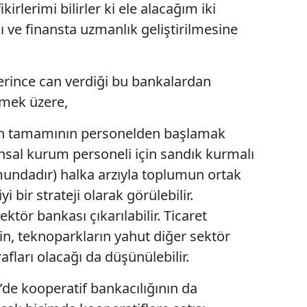
rlerimi bilirler ki ele alacağım iki
sı ve finansta uzmanlık geliştirilmesine
erince can verdiği bu bankalardan
kmek üzere,
arın tamamının personelden başlamak
nsal kurum personeli için sandık kurmalı
undadır) halka arzıyla toplumun ortak
 bir strateji olarak görülebilir.
tör bankası çıkarılabilir. Ticaret
inin, teknoparkların yahut diğer sektör
rafları olacağı da düşünülebilir.
e’de kooperatif bankacılığının da