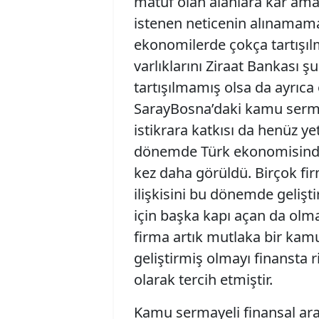
matuf olan alanlara kar ama
istenen neticenin alınamama
ekonomilerde çokça tartışıl
varlıklarını Ziraat Bankası ş
tartışılmamış olsa da ayrıc
SarayBosna’daki kamu sermay
istikrara katkısı da henüz ye
dönemde Türk ekonomisinde
kez daha görüldü. Birçok fir
ilişkisini bu dönemde gelişt
için başka kapı açan da olm
firma artık mutlaka bir kamu 
geliştirmiş olmayı finansta 
olarak tercih etmiştir.
Kamu sermayeli finansal ara