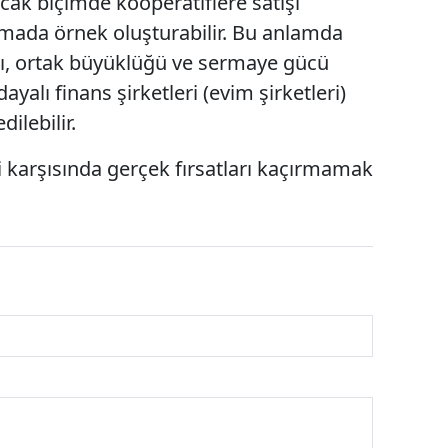
ak biçimde kooperatiflere satışı
mada örnek oluşturabilir. Bu anlamda
ısı, ortak büyüklüğü ve sermaye gücü
dayalı finans şirketleri (evim şirketleri)
ilebilir.
i karşısında gerçek fırsatları kaçırmamak