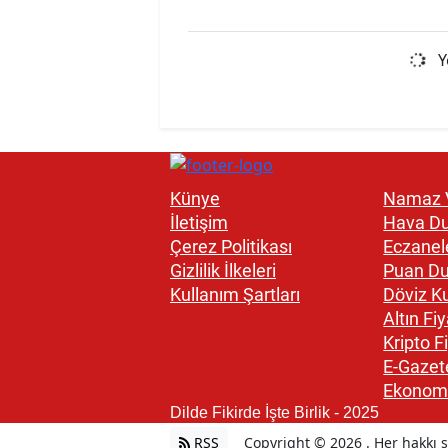
Y
Künye
Namaz V
İletişim
Hava D
Çerez Politikası
Eczanel
Gizlilik İlkeleri
Puan D
Kullanım Şartları
Döviz Ku
Altın Fiy
Kripto Fi
E-Gazet
Ekonom
Dilde Fikirde İşte Birlik - 2025
RSS
Copyright © 2026 . Her hakkı sa