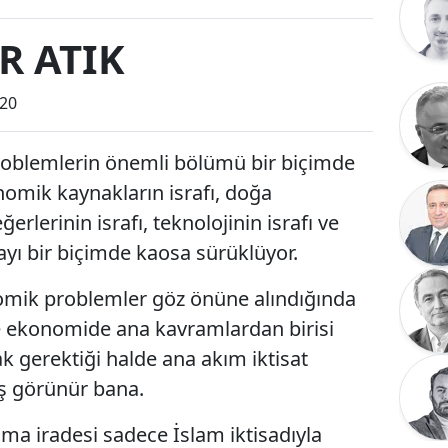
IR ATIK
:20
oblemlerin önemli bölümü bir biçimde
Ekonomik kaynakların israfı, doğa
ğerlerinin israfı, teknolojinin israfı ve
ayı bir biçimde kaosa sürüklüyor.
nomik problemler göz önüne alındığında
le ekonomide ana kavramlardan birisi
k gerektiği halde ana akım iktisat
ış görünür bana.
ma iradesi sadece İslam iktisadıyla