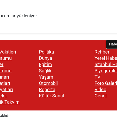
orumlar yükleniyor...
akitleri
Politika
Rehber
urumu
Dünya
Yerel Habe
er
Eğitim
İstanbul H
urumu
Sağlık
Biyografile
rları
Yaşam
TV
atları
Otomobil
Foto Galeri
yatları
Röportaj
Video
eler
Kültür Sanat
Genel
ik Takvim
klıdır.