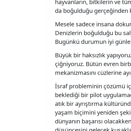
hayvanların, bitkilerin ve t
da boğulduğu gerçeğinden k
Mesele sadece insana dokun
Denizlerin boğulduğu bu salya
Bugünkü durumun iyi günle
Büyük bir haksızlık yapıyoru
çiğniyoruz. Bütün evren birb
mekanizmasını cüzlerine ayı
İsraf probleminin çözümü iç
beklediği bir pilot uygulamadı
atık bir ayrıştırma kültürün
yaşam biçimini yeniden şekil
dünyanın başarısı olacakken 
düşüncesini gelecek kuşakla