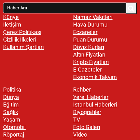
Künye
Namaz Vakitleri
İletişim
Hava Durumu
Çerez Politikası
Eczaneler
Gizlilik İlkeleri
Puan Durumu
Kullanım Şartları
Döviz Kurları
Altın Fiyatları
Kripto Fiyatları
E-Gazeteler
Ekonomik Takvim
Politika
Rehber
Dünya
Yerel Haberler
Eğitim
İstanbul Haberleri
Sağlık
Biyografiler
Yaşam
TV
Otomobil
Foto Galeri
Röportaj
Video