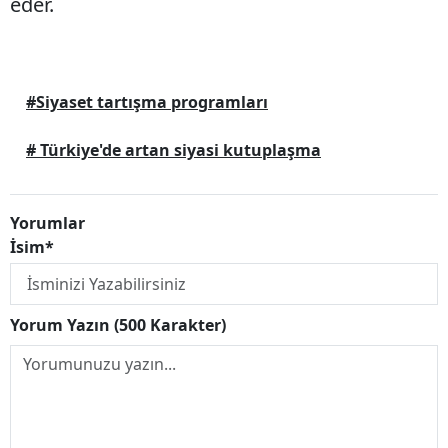
eder.
#Siyaset tartışma programları
# Türkiye'de artan siyasi kutuplaşma
Yorumlar
İsim*
Yorum Yazın (500 Karakter)