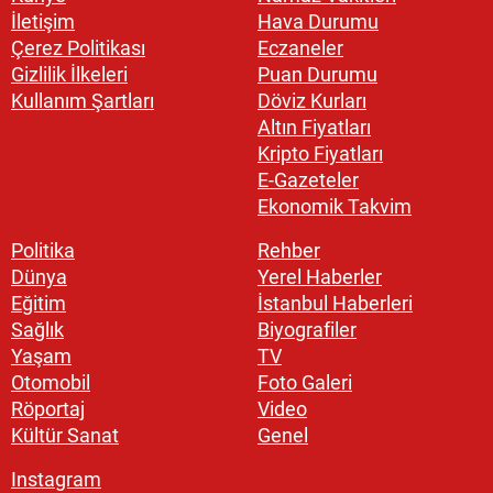
İletişim
Hava Durumu
Çerez Politikası
Eczaneler
Gizlilik İlkeleri
Puan Durumu
Kullanım Şartları
Döviz Kurları
Altın Fiyatları
Kripto Fiyatları
E-Gazeteler
Ekonomik Takvim
Politika
Rehber
Dünya
Yerel Haberler
Eğitim
İstanbul Haberleri
Sağlık
Biyografiler
Yaşam
TV
Otomobil
Foto Galeri
Röportaj
Video
Kültür Sanat
Genel
Instagram