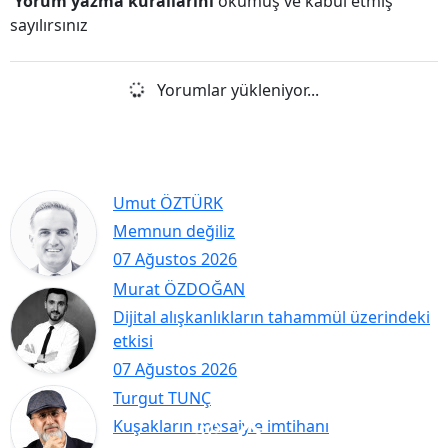
Yorum yazma kurallarını
okumuş ve kabul etmiş
sayılırsınız
Yorumlar yükleniyor...
Umut ÖZTÜRK
Memnun değiliz
07 Ağustos 2026
Murat ÖZDOĞAN
Dijital alışkanlıkların tahammül üzerindeki
etkisi
07 Ağustos 2026
Turgut TUNÇ
Kuşakların mesaiyle imtihanı