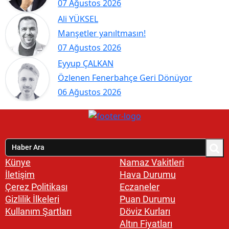
07 Ağustos 2026
Ali YÜKSEL
Manşetler yanıltmasın!
07 Ağustos 2026
Eyyup ÇALKAN
Özlenen Fenerbahçe Geri Dönüyor
06 Ağustos 2026
Künye
Namaz Vakitleri
İletişim
Hava Durumu
Çerez Politikası
Eczaneler
Gizlilik İlkeleri
Puan Durumu
Kullanım Şartları
Döviz Kurları
Altın Fiyatları