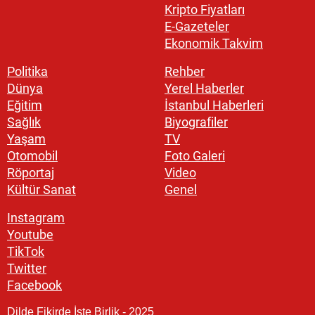
Kripto Fiyatları
E-Gazeteler
Ekonomik Takvim
Politika
Rehber
Dünya
Yerel Haberler
Eğitim
İstanbul Haberleri
Sağlık
Biyografiler
Yaşam
TV
Otomobil
Foto Galeri
Röportaj
Video
Kültür Sanat
Genel
Instagram
Youtube
TikTok
Twitter
Facebook
Dilde Fikirde İşte Birlik - 2025