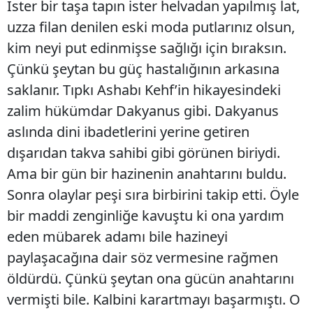
İster bir taşa tapın ister helvadan yapılmış lat,
uzza filan denilen eski moda putlarınız olsun,
kim neyi put edinmişse sağlığı için bıraksın.
Çünkü şeytan bu güç hastalığının arkasına
saklanır. Tıpkı Ashabı Kehf’in hikayesindeki
zalim hükümdar Dakyanus gibi. Dakyanus
aslında dini ibadetlerini yerine getiren
dışarıdan takva sahibi gibi görünen biriydi.
Ama bir gün bir hazinenin anahtarını buldu.
Sonra olaylar peşi sıra birbirini takip etti. Öyle
bir maddi zenginliğe kavuştu ki ona yardım
eden mübarek adamı bile hazineyi
paylaşacağına dair söz vermesine rağmen
öldürdü. Çünkü şeytan ona gücün anahtarını
vermişti bile. Kalbini karartmayı başarmıştı. O