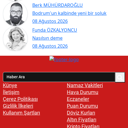
Berk MÜHÜRDAROĞLU
Bodrum'un kalbinde yeni bir soluk
08 Ağustos 2026
Funda ÖZKALYONCU
Nasılsın deme
08 Ağustos 2026
Künye
Namaz Vakitleri
İletişim
Hava Durumu
Çerez Politikası
Eczaneler
Gizlilik İlkeleri
Puan Durumu
Kullanım Şartları
Döviz Kurları
Altın Fiyatları
Kripto Fiyatları