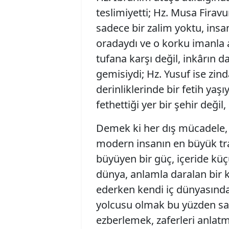
teslimiyetti; Hz. Musa Firavu
sadece bir zalim yoktu, ins
oradaydı ve o korku imanla a
tufana karşı değil, inkârın d
gemisiydi; Hz. Yusuf ise zin
derinliklerinde bir fetih yaş
fethettiği yer bir şehir deği
Demek ki her dış mücadele, i
modern insanın en büyük tra
büyüyen bir güç, içeride küç
dünya, anlamla daralan bir 
ederken kendi iç dünyasında 
yolcusu olmak bu yüzden sade
ezberlemek, zaferleri anlatm