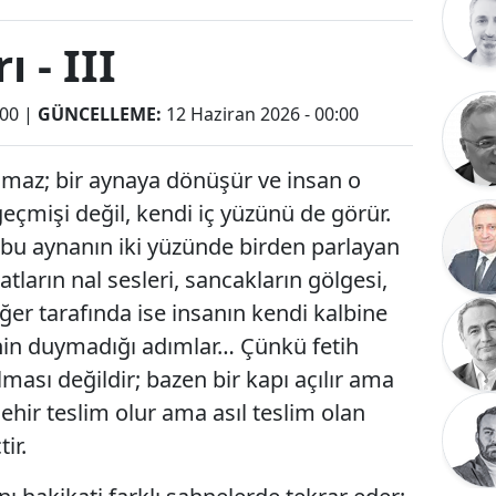
ı - III
:00
|
GÜNCELLEME:
12 Haziran 2026 - 00:00
çılmaz; bir aynaya dönüşür ve insan o
eçmişi değil, kendi iç yüzünü de görür.
, bu aynanın iki yüzünde birden parlayan
 atların nal sesleri, sancakların gölgesi,
iğer tarafında ise insanın kendi kalbine
enin duymadığı adımlar… Çünkü fetih
ılması değildir; bazen bir kapı açılır ama
 şehir teslim olur ama asıl teslim olan
ir.