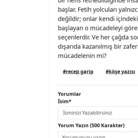
bir nefis fethedildiğinde ins
başlar. Fetih yolcuları yalnız
değildir; onlar kendi içindek
başlayan o mücadeleyi gören
seçenlerdir. Ve her çağda so
dışarıda kazanılmış bir zafe
mücadelenin mi?
#recep garip
#köşe yazısı
Yorumlar
İsim*
Yorum Yazın (500 Karakter)