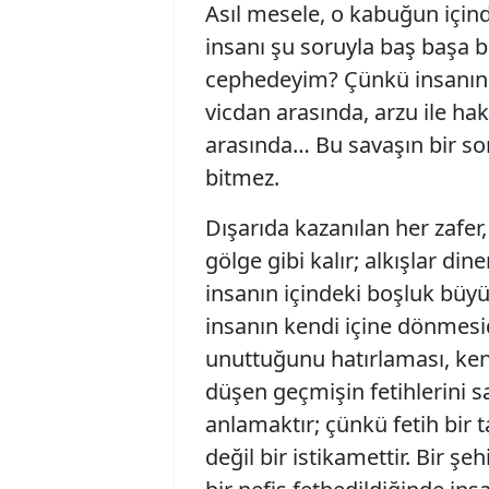
Asıl mesele, o kabuğun için
insanı şu soruyla baş başa b
cephedeyim? Çünkü insanın i
vicdan arasında, arzu ile hak
arasında… Bu savaşın bir so
bitmez.
Dışarıda kazanılan her zafer,
gölge gibi kalır; alkışlar din
insanın içindeki boşluk büy
insanın kendi içine dönmesid
unuttuğunu hatırlaması, ke
düşen geçmişin fetihlerini 
anlamaktır; çünkü fetih bir tari
değil bir istikamettir. Bir şe