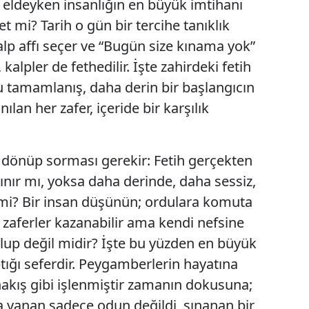
üç eldeyken insanlığın en büyük imtihanı
 mi? Tarih o gün bir tercihe tanıklık
alp affı seçer ve “Bugün size kınama yok”
 kalpler de fethedilir. İşte zahirdeki fetih
 tamamlanış, daha derin bir başlangıcın
ılan her zafer, içeride bir karşılık
 dönüp sorması gerekir: Fetih gerçekten
sınır mı, yoksa daha derinde, daha sessiz,
mi? Bir insan düşünün; ordulara komuta
r, zaferler kazanabilir ama kendi nefsine
lup değil midir? İşte bu yüzden en büyük
ptığı seferdir. Peygamberlerin hayatına
nakış gibi işlenmiştir zamanın dokusuna;
a yanan sadece odun değildi, sınanan bir