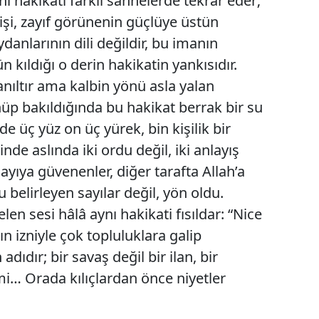
nı hakikati farklı sahnelerde tekrar eder;
lişi, zayıf görünenin güçlüye üstün
anlarının dili değildir, bu imanın
ıldığı o derin hakikatin yankısıdır.
nıltır ama kalbin yönü asla yalan
üp bakıldığında bu hakikat berrak bir su
e üç yüz on üç yürek, bin kişilik bir
inde aslında iki ordu değil, iki anlayış
sayıya güvenenler, diğer tarafta Allah’a
belirleyen sayılar değil, yön oldu.
len sesi hâlâ aynı hakikati fısıldar: “Nice
’ın izniyle çok topluluklara galip
 adıdır; bir savaş değil bir ilan, bir
mi… Orada kılıçlardan önce niyetler