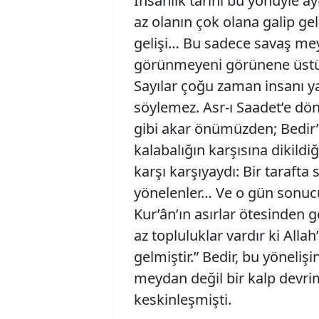
İnsanlık tarihi bu yönüyle ay
az olanın çok olana galip ge
gelişi… Bu sadece savaş meyd
görünmeyeni görünene üstün k
Sayılar çoğu zaman insanı ya
söylemez. Asr-ı Saadet’e dön
gibi akar önümüzden; Bedir’d
kalabalığın karşısına dikildiğ
karşı karşıyaydı: Bir tarafta 
yönelenler… Ve o gün sonucu 
Kur’ân’ın asırlar ötesinden ge
az topluluklar vardır ki Allah
gelmiştir.” Bedir, bu yönelişin
meydan değil bir kalp devri
keskinleşmişti.