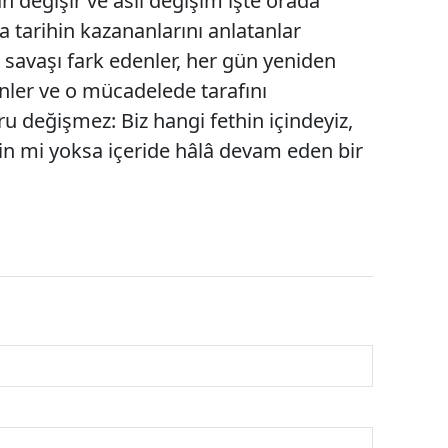
an değişir ve asıl değişim işte orada
ca tarihin kazananlarını anlatanlar
i savaşı fark edenler, her gün yeniden
ler ve o mücadelede tarafını
ru değişmez: Biz hangi fethin içindeyiz,
rin mi yoksa içeride hâlâ devam eden bir