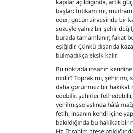
kapılar açıldığında, artık g
başlar: İntikam mı, merhamet
eder; gücün zirvesinde bir k
sözüyle yalnız bir şehir değil,
burada tamamlanır; fakat bu
eşiğidir. Çünkü dışarıda kazan
bulmadıkça eksik kalır.
Bu noktada insanın kendine
nedir? Toprak mı, şehir mi, 
daha görünmez bir hakikat 
edebilir, şehirler fethedebili
yenilmişse aslında hâlâ mağ
fetih, insanın kendi içine ya
bakıldığında bu hakikat bir 
Hz. İbrahim ateşe atıldığınd