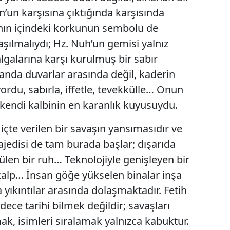
n’un karşısına çıktığında karşısında
anın içindeki korkunun sembolü de
şılmalıydı; Hz. Nuh’un gemisi yalnız
algalarına karşı kurulmuş bir sabır
danda duvarlar arasında değil, kaderin
ıyordu, sabırla, iffetle, tevekkülle… Onun
l, kendi kalbinin en karanlık kuyusuydu.
çte verilen bir savaşın yansımasıdır ve
jedisi de tam burada başlar; dışarıda
ülen bir ruh… Teknolojiyle genişleyen bir
kalp… İnsan göğe yükselen binalar inşa
yıkıntılar arasında dolaşmaktadır. Fetih
ce tarihi bilmek değildir; savaşları
ak, isimleri sıralamak yalnızca kabuktur.