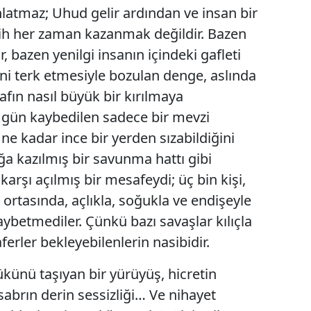
anlatmaz; Uhud gelir ardından ve insan bir
etih her zaman kazanmak değildir. Bazen
 bazen yenilgi insanın içindeki gafleti
ini terk etmesiyle bozulan denge, aslında
afın nasıl büyük bir kırılmaya
o gün kaybedilen sadece bir mevzi
 ne kadar ince bir yerden sızabildiğini
 kazılmış bir savunma hattı gibi
arşı açılmış bir mesafeydi; üç bin kişi,
 ortasında, açlıkla, soğukla ve endişeyle
aybetmediler. Çünkü bazı savaşlar kılıçla
zaferler bekleyebilenlerin nasibidir.
ükünü taşıyan bir yürüyüş, hicretin
 sabrın derin sessizliği… Ve nihayet