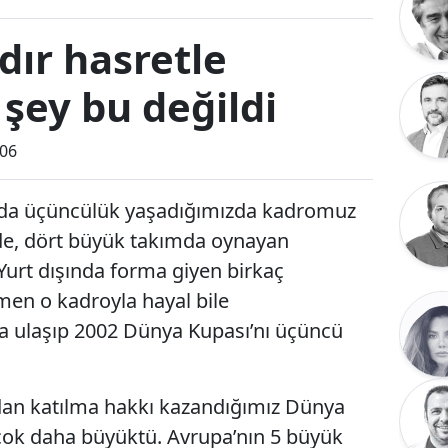
ldır hasretle
şey bu değildi
:06
nda üçüncülük yaşadığımızda kadromuz
izde, dört büyük takımda oynayan
Yurt dışında forma giyen birkaç
en o kadroyla hayal bile
a ulaşıp 2002 Dünya Kupası’nı üçüncü
dan katılma hakkı kazandığımız Dünya
 çok daha büyüktü. Avrupa’nın 5 büyük