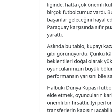
liginde, hatta çok önemli ku
birçok futbolcumuz vardı. B
başarılar geleceğini hayal e
Paraguay karşısında sıfır pu
yarattı.
Aslında bu tablo, kupayı ka
gibi görünüyordu. Çünkü kâğ
beklentileri doğal olarak yük
oyuncularımızın büyük bölüm
performansın yarısını bile 
Halbuki Dünya Kupası futbol
elde etmek, oyuncuların kari
önemli bir fırsattır. İyi pe
transferlerin kapısını açabili