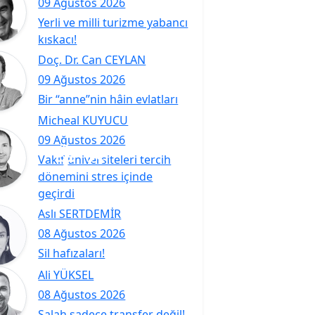
09 Ağustos 2026
Yerli ve milli turizme yabancı
kıskacı!
Doç. Dr. Can CEYLAN
09 Ağustos 2026
Bir “anne”nin hâin evlatları
Micheal KUYUCU
09 Ağustos 2026
Vakıf üniversiteleri tercih
dönemini stres içinde
geçirdi
Aslı SERTDEMİR
08 Ağustos 2026
Sil hafızaları!
Ali YÜKSEL
08 Ağustos 2026
Salah sadece transfer değil!